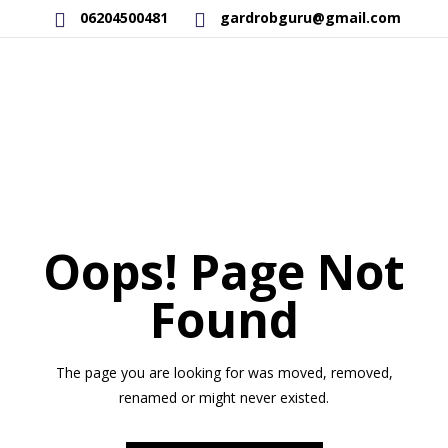
06204500481
gardrobguru@gmail.com
AKCIÓS TERMÉKEK
RAKTÁRON LÉVŐ TERMÉKEK
SAJÁT GYÁRTÁSÚ TERMÉKEK
Oops! Page Not
KAPCSOLAT
Found
The page you are looking for was moved, removed,
renamed or might never existed.