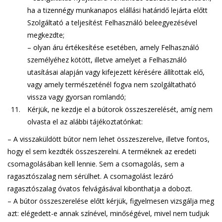
ha a tizennégy munkanapos elállási határidő lejárta előtt
Szolgáltató a teljesítést Felhasználó beleegyezésével
megkezdte;
– olyan áru értékesítése esetében, amely Felhasználó
személyéhez kötött, illetve amelyet a Felhasználó
utasításai alapján vagy kifejezett kérésére állítottak elő,
vagy amely természeténél fogva nem szolgáltatható
vissza vagy gyorsan romlandó;
Kérjük, ne kezdje el a bútorok összeszerelését, amíg nem
olvasta el az alábbi tájékoztatónkat:
– A visszaküldött bútor nem lehet összeszerelve, illetve fontos,
hogy el sem kezdték összeszerelni. A terméknek az eredeti
csomagolásában kell lennie. Sem a csomagolás, sem a
ragasztószalag nem sérülhet. A csomagolást lezáró
ragasztószalag óvatos felvágásával kibonthatja a dobozt.
– A bútor összeszerelése előtt kérjük, figyelmesen vizsgálja meg
azt: elégedett-e annak színével, minőségével, mivel nem tudjuk