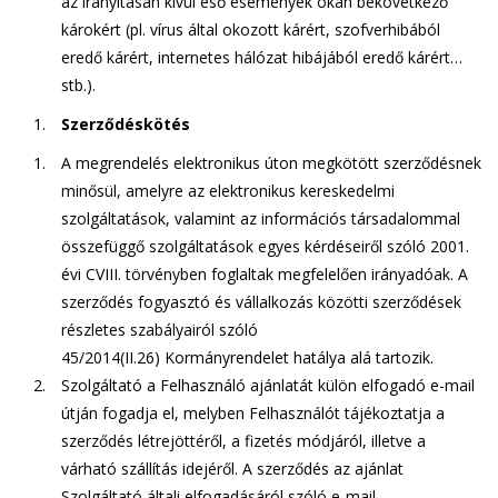
az irányításán kívül eső események okán bekövetkező
károkért (pl. vírus által okozott kárért, szofverhibából
eredő kárért, internetes hálózat hibájából eredő kárért…
stb.).
Szerződéskötés
A megrendelés elektronikus úton megkötött szerződésnek
minősül, amelyre az elektronikus kereskedelmi
szolgáltatások, valamint az információs társadalommal
összefüggő szolgáltatások egyes kérdéseiről szóló 2001.
évi CVIII. törvényben foglaltak megfelelően irányadóak. A
szerződés fogyasztó és vállalkozás közötti szerződések
részletes szabályairól szóló
45/2014(II.26) Kormányrendelet hatálya alá tartozik.
Szolgáltató a Felhasználó ajánlatát külön elfogadó e-mail
útján fogadja el, melyben Felhasználót tájékoztatja a
szerződés létrejöttéről, a fizetés módjáról, illetve a
várható szállítás idejéről. A szerződés az ajánlat
Szolgáltató általi elfogadásáról szóló e-mail