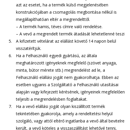
azt az esetet, ha a termék külső megjelenésében
konstrukciójában a csomagolás megbontása nélkül is
megállapíthatóan eltér a megrendelttől.
– A termék hamis, téves címre való rendelése.
– A vevő a megrendelt termék átadását lehetetlenné teszi
A kifizetett vételárat az elállást követő 14 napon belül
visszatérítjük.
Ha a Felhasználó egyedi gyártású, az általa
meghatározott igényeknek megfelelő (szövet anyaga,
minta, bútor mérete stb.) megrendelést ad le, a
Felhasználó elállási jogát nem gyakorolhatja. Ebben az
esetben ugyanis a Szolgáltató a Felhasználó utasításai
alapján vagy kifejezett kérésének, igényeinek megfelelően
teljesíti a megrendelésben foglaltakat.
Ha a vevő elállási jogát olyan kiszállított termék
tekintetében gyakorolja, amely a rendeltetési helyül
szolgáló, vagy attól eltérő ingatlanba a vevő által bevitelre
került, a vevő köteles a visszaszállítást lehetővé tenni,