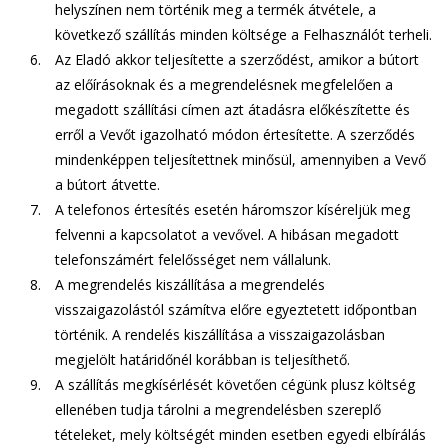
helyszínen nem történik meg a termék átvétele, a
következő szállítás minden költsége a Felhasználót terheli.
Az Eladó akkor teljesítette a szerződést, amikor a bútort
az előírásoknak és a megrendelésnek megfelelően a
megadott szállítási címen azt átadásra előkészítette és
erről a Vevőt igazolható módon értesítette. A szerződés
mindenképpen teljesítettnek minősül, amennyiben a Vevő
a bútort átvette.
A telefonos értesítés esetén háromszor kíséreljük meg
felvenni a kapcsolatot a vevővel. A hibásan megadott
telefonszámért felelősséget nem vállalunk.
A megrendelés kiszállítása a megrendelés
visszaigazolástól számítva előre egyeztetett időpontban
történik. A rendelés kiszállítása a visszaigazolásban
megjelölt határidőnél korábban is teljesíthető.
A szállítás megkísérlését követően cégünk plusz költség
ellenében tudja tárolni a megrendelésben szereplő
tételeket, mely költségét minden esetben egyedi elbírálás