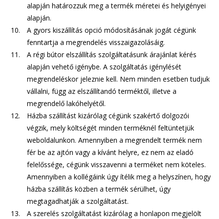
alapján határozzuk meg a termék méretei és helyigényei
alapján.
A gyors kiszállítás opció módosításának jogát cégünk
fenntartja a megrendelés visszaigazolásáig.
A régi bútor elszállítás szolgáltatásunk árajánlat kérés
alapján vehető igénybe. A szolgáltatás igénylését
megrendeléskor jeleznie kell. Nem minden esetben tudjuk
vállalni, függ az elszállítandó terméktől, illetve a
megrendelő lakóhelyétől.
Házba szállítást kizárólag cégünk szakértő dolgozói
végzik, mely költségét minden terméknél feltüntetjük
weboldalunkon. Amennyiben a megrendelt termék nem
fér be az ajtón vagy a kívánt helyre, ez nem az eladó
felelőssége, cégünk visszavenni a terméket nem köteles.
Amennyiben a kollégáink úgy ítélik meg a helyszínen, hogy
házba szállítás közben a termék sérülhet, úgy
megtagadhatják a szolgáltatást.
A szerelés szolgáltatást kizárólag a honlapon megjelölt