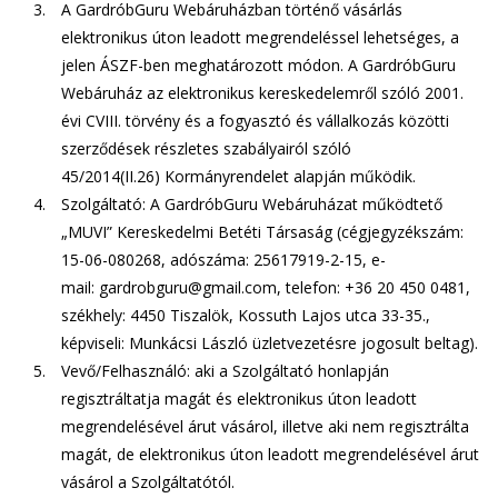
A GardróbGuru Webáruházban történő vásárlás
elektronikus úton leadott megrendeléssel lehetséges, a
jelen ÁSZF-ben meghatározott módon. A GardróbGuru
Webáruház az elektronikus kereskedelemről szóló 2001.
évi CVIII. törvény és a fogyasztó és vállalkozás közötti
szerződések részletes szabályairól szóló
45/2014(II.26) Kormányrendelet alapján működik.
Szolgáltató: A GardróbGuru Webáruházat működtető
„MUVI” Kereskedelmi Betéti Társaság (cégjegyzékszám:
15-06-080268, adószáma: 25617919-2-15, e-
mail:
gardrobguru@gmail.com,
telefon: +36 20 450 0481,
székhely: 4450 Tiszalök, Kossuth Lajos utca 33-35.,
képviseli: Munkácsi László üzletvezetésre jogosult beltag).
Vevő/Felhasználó: aki a Szolgáltató honlapján
regisztráltatja magát és elektronikus úton leadott
megrendelésével árut vásárol, illetve aki nem regisztrálta
magát, de elektronikus úton leadott megrendelésével árut
vásárol a Szolgáltatótól.