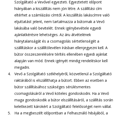
Szolgáltató a Vevővel egyezteti. Egyeztetett időpont
hiányában a kiszállítás nem jön létre. A szállítási cím
eltérhet a számlázási címtől. A kiszállítás lakáscímre való
eljuttatást jelent, nem tartalmazza a bútornak a Vevő
lakásába való bevitelét. Ennek igénybevétele egyedi
ajánlatkérésre lehetséges. Az áru átvételének
hiánytalanságát és a csomagolás sértetlenségét a
szállításkor a szállítólevélen írásban ellenjegyezni kell. A
bútor összeszerelésére térítés ellenében egyedi ajánlat
alapján van mód. Ennek igényét mindig rendeléskor kell
megadni.
Vevő a Szolgáltató székhelyéről, közvetlenül a Szolgáltató
raktárából is elszállíthatja a bútort. Ebben az esetben a
bútor szállításához szükséges sérülésmentes
csomagolásáról a Vevő köteles gondoskodni. Ha a Vevő
maga gondoskodik a bútor elszállításáról, a szállítás során
keletkezett károkért a Szolgáltató felelősséget nem vállal.
Ha a megbeszélt időpontban a Felhasználó hibájából, a