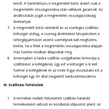
került. A GardróbGuru-n megrendelt bútor áráért csak a
megrendelés visszaigazolása után vállalunk garanciát. Az
árváltoztatás jogát a megrendelés visszaigazolásáig
fenntartjuk.
A megrendelt bútor vételárát és az esetleges szállítási
költséget utólag, a csomag átvételekor készpénzben a
tehergépjárművet vezető személynek kell megfizetni,
kivéve, ha a felek a megrendelés visszaigazolása alapján
más fizetési módban állapodtak meg.
Amennyiben a házba szállítás szolgáltatást lemondja a
szállításkor a kollégáknál, úgy ezt a költséget is ki kell
fizetnie a kollégáknak és az iroda fogja visszautalni ezt a
költséget egy Ön által megadott bankszámlaszámra.
III. Szállítási feltételek
A termékek mellett feltüntetett szállítási határidő
termékenként változó és körülbelüli időpontot jelent. Az