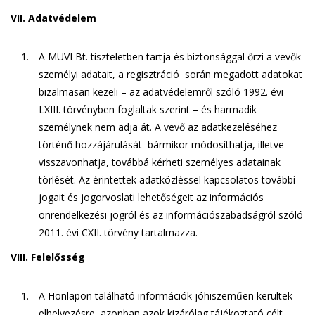
VII. Adatvédelem
A MUVI Bt. tiszteletben tartja és biztonsággal őrzi a vevők
személyi adatait, a regisztráció során megadott adatokat
bizalmasan kezeli – az adatvédelemről szóló 1992. évi
LXIII. törvényben foglaltak szerint – és harmadik
személynek nem adja át. A vevő az adatkezeléséhez
történő hozzájárulását bármikor módosíthatja, illetve
visszavonhatja, továbbá kérheti személyes adatainak
törlését. Az érintettek adatközléssel kapcsolatos további
jogait és jogorvoslati lehetőségeit az információs
önrendelkezési jogról és az információszabadságról szóló
2011. évi CXII. törvény tartalmazza.
VIII. Felelősség
A Honlapon található információk jóhiszeműen kerültek
elhelyezésre, azonban azok kizárólag tájékoztató célt