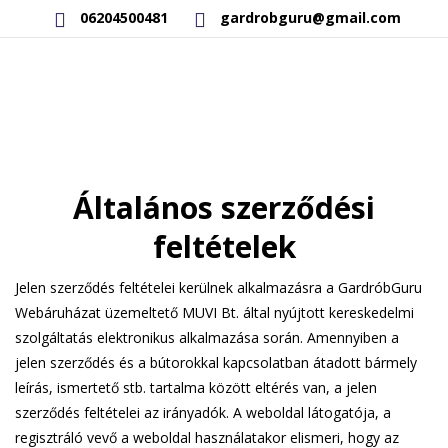
06204500481
gardrobguru@gmail.com
AKCIÓS TERMÉKEK
Általános szerződési
RAKTÁRON LÉVŐ TERMÉKEK
feltételek
SAJÁT GYÁRTÁSÚ TERMÉKEK
KAPCSOLAT
Jelen szerződés feltételei kerülnek alkalmazásra a GardróbGuru
Webáruházat üzemeltető MUVI Bt. által nyújtott kereskedelmi
szolgáltatás elektronikus alkalmazása során. Amennyiben a
jelen szerződés és a bútorokkal kapcsolatban átadott bármely
leírás, ismertető stb. tartalma között eltérés van, a jelen
szerződés feltételei az irányadók. A weboldal látogatója, a
regisztráló vevő a weboldal használatakor elismeri, hogy az