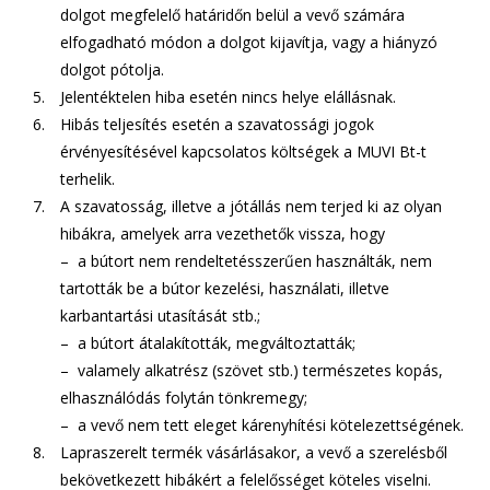
dolgot megfelelő határidőn belül a vevő számára
elfogadható módon a dolgot kijavítja, vagy a hiányzó
dolgot pótolja.
Jelentéktelen hiba esetén nincs helye elállásnak.
Hibás teljesítés esetén a szavatossági jogok
érvényesítésével kapcsolatos költségek a MUVI Bt-t
terhelik.
A szavatosság, illetve a jótállás nem terjed ki az olyan
hibákra, amelyek arra vezethetők vissza, hogy
– a bútort nem rendeltetésszerűen használták, nem
tartották be a bútor kezelési, használati, illetve
karbantartási utasítását stb.;
– a bútort átalakították, megváltoztatták;
– valamely alkatrész (szövet stb.) természetes kopás,
elhasználódás folytán tönkremegy;
– a vevő nem tett eleget kárenyhítési kötelezettségének.
Lapraszerelt termék vásárlásakor, a vevő a szerelésből
bekövetkezett hibákért a felelősséget köteles viselni.