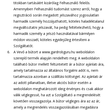
titokban tartásáért kizárólag Felhasználó felelős.
Amennyiben Felhasználó tudomást szerez arról, hogy a
regisztráció során megadott jelszavához jogosulatlan
harmadik személy hozzájuthatott, köteles haladéktalanul
megváltoztatni jelszavát, ha pedig feltételezhető, hogy a
harmadik személy a jelszó használatával bármilyen
módon visszaél, köteles egyidejűleg értesíteni a
Szolgáltatót.
A Vevő a bútort a
www.gardrobguru.hu
weboldalon
szereplő termék alapján rendelheti meg. A weboldalon
található bútor mellett feltüntetett ár a bútor ajánlati ára,
amely tartalmazza az általános forgalmi adót is, nem
tartalmazza azonban a szállítási költséget. Az ajánlati ár
az adott pillanatban, illetve akciós bútor esetén a
weboldalon meghatározott ideig érvényes és csak akkor
válik véglegessé, ha azt a Szolgáltató a megrendelését
követően visszaigazolja. A bútor végleges ára az az ár,
amely a megrendelés visszaigazolásában megadásra