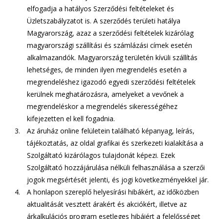
elfogadja a hatályos Szerződési feltételeket és
Üzletszabályzatot is. A szerződés területi hatálya
Magyarország, azaz a szerződési feltételek kizárólag
magyarországi szállítási és számlázási címek esetén
alkalmazandók. Magyarország területén kívüli szállítás
lehetséges, de minden ilyen megrendelés esetén a
megrendeléshez igazodó egyedi szerződési feltételek
kerülnek meghatározásra, amelyeket a vevőnek a
megrendeléskor a megrendelés sikerességéhez
kifejezetten el kell fogadnia.
Az áruház online felületein található képanyag, leírás,
tájékoztatás, az oldal grafikai és szerkezeti kialakítása a
Szolgáltató kizárólagos tulajdonát képezi. Ezek
Szolgáltató hozzájárulása nélküli felhasználása a szerzői
jogok megsértését jelenti, és jogi következményekkel jár.
A honlapon szereplő helyesírási hibákért, az időközben
aktualitását vesztett árakért és akciókért, illetve az
árkalkulációs program esetleges hibáiért a felelősséget