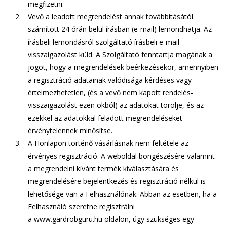
megfizetni.
Vevő a leadott megrendelést annak továbbításától
számított 24 órán belül írásban (e-mail) lemondhatja. Az
írásbeli lemondásról szolgáltató írásbeli e-mail-
visszaigazolást küld. A Szolgáltató fenntartja magának a
jogot, hogy a megrendelések beérkezésekor, amennyiben
a regisztráció adatainak valódisága kérdéses vagy
értelmezhetetlen, (és a vevő nem kapott rendelés-
visszaigazolást ezen okból) az adatokat törölje, és az
ezekkel az adatokkal feladott megrendeléseket
érvénytelennek minősítse.
A Honlapon történő vásárlásnak nem feltétele az
érvényes regisztráció. A weboldal böngészésére valamint
a megrendelni kívánt termék kiválasztására és
megrendelésére bejelentkezés és regisztráció nélkül is
lehetősége van a Felhasználónak. Abban az esetben, ha a
Felhasználó szeretne regisztrálni
a
www.gardrobguru.hu
oldalon, úgy szükséges egy