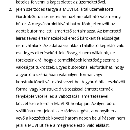
köteles felvenni a kapcsolatot az üzemeltetővel.
Jelen szerződés tárgya a MUVI Bt. által üzemeltetett
GardróbGuru internetes áruházban található valamennyi
bútor. A megvásárolni kívánt bútor főbb jellemzőit az
adott bútor melletti ismertető tartalmazza. Az ismertető
leírás téves értelmezéséből eredő károkért felelősséget
nem vállalunk. Az adatbázisunkban található képektől való
esetleges eltérésekért felelősséget nem vállalunk, de
törekszünk rá, hogy a termékképek lehetőség szerint a
valóságot tükrözzék. Egyes bútoroknál előfordulhat, hogy
a gyártó a szériájában valamilyen formai vagy
konstrukcióbeli változást vezet be. A gyártó által eszközölt
formai vagy konstrukció változással érintett termék
fényképfelvétellel és a változtatás ismertetésével
közzétételre kerül a MUVI Bt honlapján. Az ilyen bútor
szállítása nem jelent szerződésszegést, amennyiben a
vevő a közzétételt követő három napon belül írásban nem
jelzi a MUVI Bt-felé a megrendeléstől való elállást.