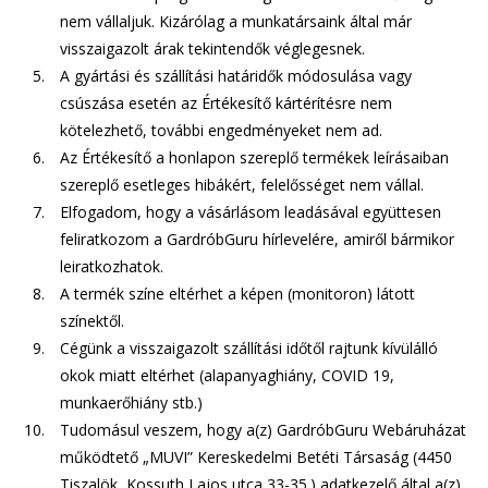
nem vállaljuk. Kizárólag a munkatársaink által már
visszaigazolt árak tekintendők véglegesnek.
A gyártási és szállítási határidők módosulása vagy
csúszása esetén az Értékesítő kártérítésre nem
kötelezhető, további engedményeket nem ad.
Az Értékesítő a honlapon szereplő termékek leírásaiban
szereplő esetleges hibákért, felelősséget nem vállal.
Elfogadom, hogy a vásárlásom leadásával együttesen
feliratkozom a GardróbGuru hírlevelére, amiről bármikor
leiratkozhatok.
A termék színe eltérhet a képen (monitoron) látott
színektől.
Cégünk a visszaigazolt szállítási időtől rajtunk kívülálló
okok miatt eltérhet (alapanyaghiány, COVID 19,
munkaerőhiány stb.)
Tudomásul veszem, hogy a(z) GardróbGuru Webáruházat
működtető „MUVI” Kereskedelmi Betéti Társaság (4450
Tiszalök, Kossuth Lajos utca 33-35.) adatkezelő által a(z)