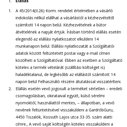
Elállás
A 45/2014(II.26) Korm. rendelet értelmében a vásárló
indokolás nélkül elállhat a vásárlástól a kézhezvételtől
számított 14 napon belül. Kézhezvételnek a bútor
átvételének a napját értjük. Írásban történő elállás esetén
elegendő az elállási nyilatkozatot elküldeni 14
munkanapon belül. Elállási nyilatkozatát a Szolgáltatói
adatok között feltüntetett postai vagy e-mail címen
közölheti a Szolgáltatóval. Ebben az esetben a Szolgáltató
köteles a termék vételárát (szállítási költséget is)
haladéktalanul, de legkésőbb az elállástól számított 14
napon belül Felhasználó részére átutalással visszatéríteni.
Elállás esetén vevő jogosult a terméket sértetlen – eredeti
csomagolásban, okirataival együtt, külső sérelmi
nyomoktól, használattól mentes, – állapotban, a vevő
nevének feltüntetésével visszaküldeni a GardróbGuru,
4450 Tiszalök, Kossuth Lajos utca 33-35. szám alatti
címre., A vevő saját költségén köteles visszaküldeni a