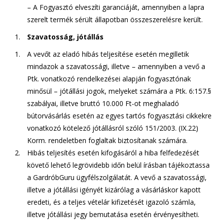
– A Fogyasztó elveszíti garanciáját, amennyiben a lapra
szerelt termék sérült állapotban összeszerelésre került.
Szavatosság, jótállás
A vevőt az eladó hibás teljesítése esetén megilletik
mindazok a szavatossági, illetve – amennyiben a vevő a
Ptk. vonatkozó rendelkezései alapján fogyasztónak
minősül – jótállási jogok, melyeket számára a Ptk. 6:157.§
szabályai, illetve bruttó 10.000 Ft-ot meghaladó
bútorvásárlás esetén az egyes tartós fogyasztási cikkekre
vonatkozó kötelező jótállásról szóló 151/2003. (IX.22)
Korm. rendeletben foglaltak biztosítanak számára.
Hibás teljesítés esetén kifogásáról a hiba felfedezését
követő lehető legrövidebb időn belül írásban tájékoztassa
a GardróbGuru ügyfélszolgálatát. A vevő a szavatossági,
illetve a jótállási igényét kizárólag a vásárláskor kapott
eredeti, és a teljes vételár kifizetését igazoló számla,
illetve jótállási jegy bemutatása esetén érvényesítheti.