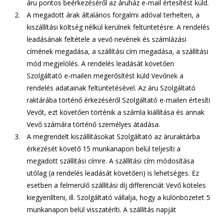
áru pontos beérkezéséről az áruház e-mail értesítést küld.
A megadott árak általános forgalmi adóval terhelten, a
kiszállítási költség nélkül kerülnek feltüntetésre. A rendelés
leadásának feltétele a vevő nevének és számlázási
címének megadása, a szállítási cím megadása, a szállítási
mód megjelölés. A rendelés leadását követően
Szolgáltató e-mailen megerősítést küld Vevőnek a
rendelés adatainak feltüntetésével. Az áru Szolgáltató
raktárába történő érkezéséről Szolgáltató e-mailen értesíti
Vevőt, ezt követően történik a számla kiállítása és annak
Vevő számára történő személyes átadása.
A megrendelt kiszállításokat Szolgáltató az áruraktárba
érkezését követő 15 munkanapon belül teljesíti a
megadott szállítási címre. A szállítási cím módosítása
utólag (a rendelés leadását követően) is lehetséges. Ez
esetben a felmerülő szállítási díj differenciát Vevő köteles
kiegyenlíteni, ill. Szolgáltató vállalja, hogy a különbözetet 5
munkanapon belül visszatéríti. A szállítás napját