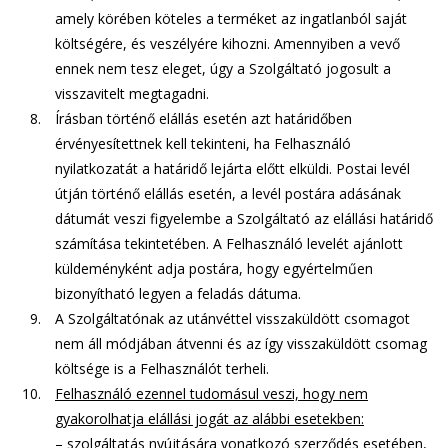
amely körében köteles a terméket az ingatlanból saját
költségére, és veszélyére kihozni. Amennyiben a vevő
ennek nem tesz eleget, úgy a Szolgáltató jogosult a
visszavitelt megtagadni.
Írásban történő elállás esetén azt határidőben
érvényesítettnek kell tekinteni, ha Felhasználó
nyilatkozatát a határidő lejárta előtt elküldi. Postai levél
útján történő elállás esetén, a levél postára adásának
dátumát veszi figyelembe a Szolgáltató az elállási határidő
számítása tekintetében. A Felhasználó levelét ajánlott
küldeményként adja postára, hogy egyértelműen
bizonyítható legyen a feladás dátuma.
A Szolgáltatónak az utánvéttel visszaküldött csomagot
nem áll módjában átvenni és az így visszaküldött csomag
költsége is a Felhasználót terheli.
Felhasználó ezennel tudomásul veszi, hogy nem
gyakorolhatja elállási jogát az alábbi esetekben:
– szolgáltatás nyújtására vonatkozó szerződés esetében,