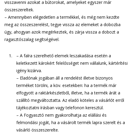
visszavenni azokat a bútorokat, amelyeket egyszer már
összeszereltek.
– Amennyiben elégedetlen a termékkel, és még nem kezdte
meg az összeszerelést, tegye vissza az elemeket a dobozba
úgy, ahogyan azok megérkeztek, és zárja vissza a dobozt a
ragasztószalag segítségével.
– A falra szerelhető elemek leszakadása esetén a
keletkezett károkért felelősséget nem vállalunk, kártérítési
igény kizárva.
– Eladónak jogában áll a rendelést illetve bizonyos
terméket törölni, a köv. esetekben: ha a termék már
elfogyott a raktárkészletből, illetve, ha a termék árát a
szállító megváltoztatta. Az eladó köteles a vásárlót erről
tájékoztatni írásban vagy telefonon keresztül.
– A Fogyasztó nem gyakorolhatja az elállási és
felmondási jogát, ha a vásárolt termék lapra szerelt és a
vásárló összeszerelte.