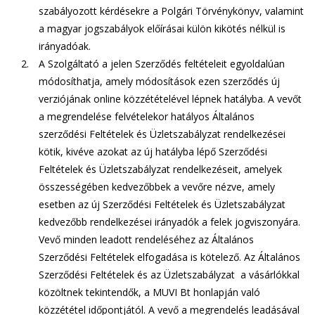
szabályozott kérdésekre a Polgári Törvénykönyv, valamint
a magyar jogszabályok előírásai külön kikötés nélkül is
irányadóak.
A Szolgáltató a jelen Szerződés feltételeit egyoldalúan
módosíthatja, amely módosítások ezen szerződés új
verziójának online közzétételével lépnek hatályba. A vevőt
a megrendelése felvételekor hatályos Általános
szerződési Feltételek és Üzletszabályzat rendelkezései
kötik, kivéve azokat az új hatályba lépő Szerződési
Feltételek és Üzletszabályzat rendelkezéseit, amelyek
összességében kedvezőbbek a vevőre nézve, amely
esetben az új Szerződési Feltételek és Üzletszabályzat
kedvezőbb rendelkezései irányadók a felek jogviszonyára.
Vevő minden leadott rendeléséhez az Általános
Szerződési Feltételek elfogadása is kötelező. Az Általános
Szerződési Feltételek és az Üzletszabályzat a vásárlókkal
közöltnek tekintendők, a MUVI Bt honlapján való
közzététel időpontjától. A vevő a megrendelés leadásával