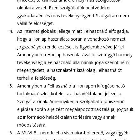
oldalaira vezet. Ezen szolgáltatók adatvédelmi
gyakorlatáért és más tevékenységéért Szolgáltató nem
vállal felelősséget.
Az Internet globális jellege miatt Felhasználó elfogadja,
hogy a Honlap használata során a vonatkozó nemzeti
jogszabályok rendelkezéseit is figyelembe véve jár el.
Amennyiben a Honlap használatával összefüggő bármely
tevékenység a Felhasználó államának joga szerint nem
megengedett, a használatért kizárólag Felhasználót
terheli a felelősség.
Amennyiben a Felhasználó a Honlapon kifogásolható
tartalmat észlel, köteles azt haladéktalanul jelezni a
Szolgáltatónak. Amennyiben a Szolgáltató jóhiszemű
eljárása során a jelzést megalapozottnak találja, jogosult
az információ haladéktalan törlésére vagy annak
módosítására.
A MUVI Bt. nem felel a vis maior-ból eredő, vagy egyéb,