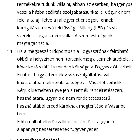
termékekre tudunk vállalni, abban az esetben, ha igénybe
veszi a házba szállítás szolgáltatásunkat is. Cégünk nem
felel a talaj illetve a fal egyenetlenségért, ennek
korrigálása a vevő felelőssége. Villany (LED) és víz
szerelést cégünk nem vállal. A szerelést cégünk
megtagadhatja.
Ha a megbeszélt időpontban a Fogyasztónak felróható
okból a helyszínen nem történik meg a termék átvétele, a
következő szállítás minden költsége a Fogyasztót terheli.
Fontos, hogy a termék visszaszolgáltatásával
kapcsolatban felmerült költségek a Vásárlót terhelik!
Kérjük kiemelten ügyeljen a termék rendeltetésszerű
használatára, ugyanis a nem rendeltetésszerű
használatából eredő károknak megtérítése a Vásárlót
terheli!
Előfordulhat eltérő szállítási határidő is, a gyártó
alapanyag beszerzésének függvényében.