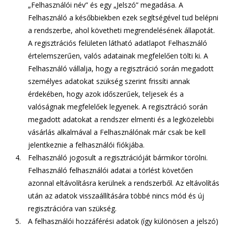
„Felhasználói név” és egy „Jelszó” megadása. A
Felhasználó a későbbiekben ezek segítségével tud belépni
a rendszerbe, ahol követheti megrendelésének állapotát.
A regisztrációs felületen látható adatlapot Felhasználó
értelemszerűen, valós adatainak megfelelően tölti ki. A
Felhasználó vállalja, hogy a regisztráció során megadott
személyes adatokat szükség szerint frissíti annak
érdekében, hogy azok időszerűek, teljesek és a
valóságnak megfelelőek legyenek. A regisztráció során
megadott adatokat a rendszer elmenti és a legközelebbi
vásárlás alkalmával a Felhasználónak már csak be kell
jelentkeznie a felhasználói fiókjába.
Felhasználó jogosult a regisztrációját bármikor törölni.
Felhasználó felhasználói adatai a törlést követően
azonnal eltávolításra kerülnek a rendszerből. Az eltávolítás
után az adatok visszaállítására többé nincs mód és új
regisztrációra van szükség.
A felhasználói hozzáférési adatok (így különösen a jelszó)