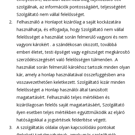
szolgálnak, az információk pontosságáért, teljességéért
Szolgáltató nem vállal felelősséget.
Felhasználó a Honlapot kizárólag a saját kockázatára
használhatja, és elfogadja, hogy Szolgáltató nem vállal
felelősséget a használat során felmerülő vagyoni és nem
vagyoni károkért . a szándékosan okozott, továbbá
emberi életet, testi épséget vagy egészséget megkárosító
szerződésszegésért való felelősségen túlmenően. .A
használat során felmerülő károkhoz tartozik minden olyan
kár, amely a honlap használatával összefüggésben arra
visszavezethetően keletkezett. Szolgáltató kizár minden
felelősséget a Honlap használói által tanúsított
magatartásért. Felhasználó teljes mértékben és
kizárólagosan felelős saját magatartásáért, Szolgáltató
ilyen esetben teljes mértékben együttműködik az eljáró
hatóságokkal a jogsértések felderítése végett.
A szolgáltatás oldalai olyan kapcsolódási pontokat
(linkeket) tartalmazhatnak, amely más szolgáltatók