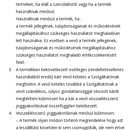
terméket, ha eláll a szerződéstől. vagy ha a termék
használtnak minősül.
Használtnak minősül a termék, ha :
a termék jellegének, tulajdonságainak és működésének
megállapításához szükséges használatot meghaladóan
lett használva. Ez esetben a vevő a termék jellegének,
tulajdonságainak és működésének megállapításához
szükséges használatot meghaladó értékcsökkenésért
felel.·
A termékben bekövetkezett esetleges (rendeltetésellenes
használatból eredő) kárt Vevő köteles a Szolgáltatónak
megfizetni. A vevő köteles továbbá a Szolgáltatónak a
vevő szándékos, súlyos gondatlansággal okozott kárát
megtéríteni különösen ha a kár a vevő visszaélésszerű
joggyakorlásával összefüggően keletkezett.
Visszaélésszerű joggyakorlásnak minősül különösen:
– A termék olyan módon történő megrendelése hogy azt
a leszállítást követően ki sem csomagolták, ide nem értve