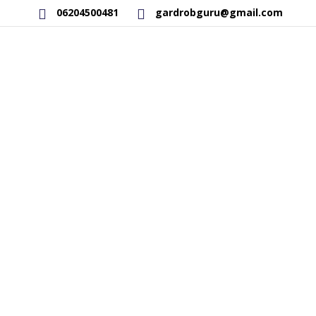
06204500481
gardrobguru@gmail.com
AKCIÓS TERMÉKEK
RAKTÁRON LÉVŐ TERMÉKEK
SAJÁT GYÁRTÁSÚ TERMÉKEK
KAPCSOLAT