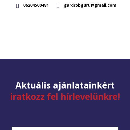
06204500481
gardrobguru@gmail.com
AKCIÓS TERMÉKEK
RAKTÁRON LÉVŐ TERMÉKEK
SAJÁT GYÁRTÁSÚ TERMÉKEK
KAPCSOLAT
Aktuális ajánlatainkért
iratkozz fel hírlevelünkre!