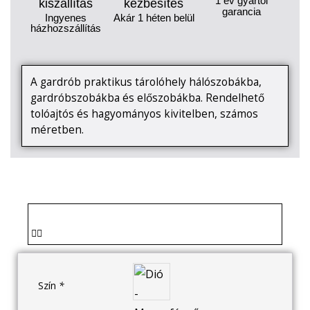
1 év gyártói
kiszállítás
kézbesítés
garancia
Ingyenes
Akár 1 héten belül
házhozszállítás
A gardrób praktikus tárolóhely hálószobákba,
gardróbszobákba és előszobákba. Rendelhető
tolóajtós és hagyományos kivitelben, számos
méretben.
Szín
*