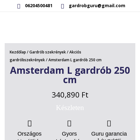
06204500481
gardrobguru@gmail.com
AKCIÓS TERMÉKEK
RAKTÁRON LÉVŐ TERMÉKEK
Kezdőlap
/
Gardrób szekrények
/
Akciós
SAJÁT GYÁRTÁSÚ TERMÉKEK
gardróbszekrények
/ Amsterdam L gardrób 250 cm
Amsterdam L gardrób 250
KAPCSOLAT
cm
340,890
Ft
Készleten
Országos
Gyors
Guru garancia