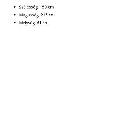
Szélesség: 150 cm
Magasság: 215 cm
Mélység: 61 cm
Csak le kell adnod a
rendelést
Munkatársaink
mindenben segítenek!
A megrendelt bútor ingyenes