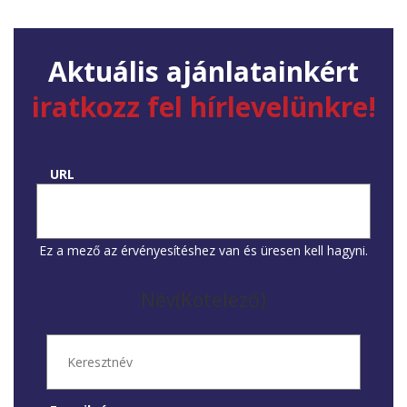
Aktuális ajánlatainkért
iratkozz fel hírlevelünkre!
URL
Ez a mező az érvényesítéshez van és üresen kell hagyni.
Név
(Kötelező)