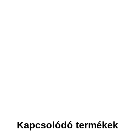
3. Elszállítjuk
Helyet csinálunk az új bútornak.
Kapcsolódó termékek