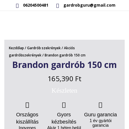
06204500481
gardrobguru@gmail.com
AKCIÓS TERMÉKEK
RAKTÁRON LÉVŐ TERMÉKEK
Kezdőlap
/
Gardrób szekrények
/
Akciós
SAJÁT GYÁRTÁSÚ TERMÉKEK
gardróbszekrények
/ Brandon gardrób 150 cm
Brandon gardrób 150 cm
KAPCSOLAT
165,390
Ft
Készleten
Országos
Gyors
Guru garancia
1 év gyártói
kiszállítás
kézbesítés
garancia
Ingyenes
Akár 1 héten belül