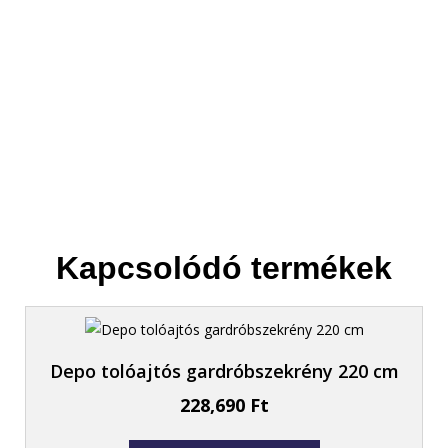
Helyet csinálunk az új bútornak.
Kapcsolódó termékek
Depo tolóajtós gardróbszekrény 220 cm
228,690
Ft