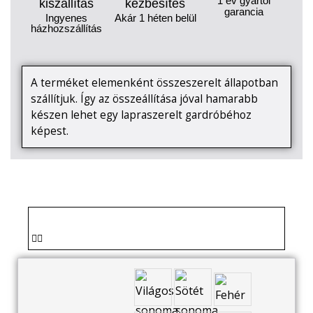
1 év gyártói
kiszállítás
kézbesítés
garancia
Ingyenes
Akár 1 héten belül
házhozszállítás
A terméket elemenként összeszerelt állapotban
szállítjuk. Így az összeállítása jóval hamarabb
készen lehet egy lapraszerelt gardróbéhoz
képest.