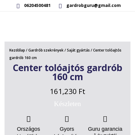
06204500481
gardrobguru@gmail.com
AKCIÓS TERMÉKEK
RAKTÁRON LÉVŐ TERMÉKEK
Kezdőlap
/
Gardrób szekrények
/
Saját gyártás
/ Center tolóajtós
SAJÁT GYÁRTÁSÚ TERMÉKEK
gardrób 160 cm
Center tolóajtós gardrób
KAPCSOLAT
160 cm
161,230
Ft
Készleten
Országos
Gyors
Guru garancia