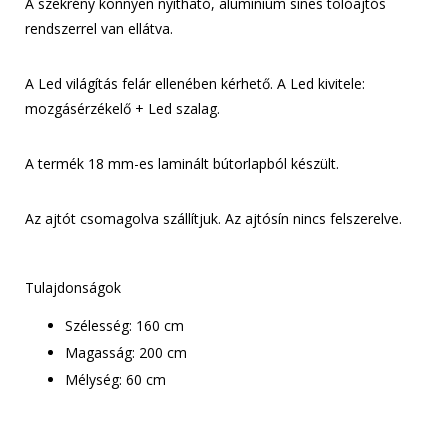
A szekrény könnyen nyitható, alumínium sínes tolóajtós
rendszerrel van ellátva.
A Led világítás felár ellenében kérhető. A Led kivitele:
mozgásérzékelő + Led szalag.
A termék 18 mm-es laminált bútorlapból készült.
Az ajtót csomagolva szállítjuk. Az ajtósín nincs felszerelve.
Tulajdonságok
Szélesség: 160 cm
Magasság: 200 cm
Mélység: 60 cm