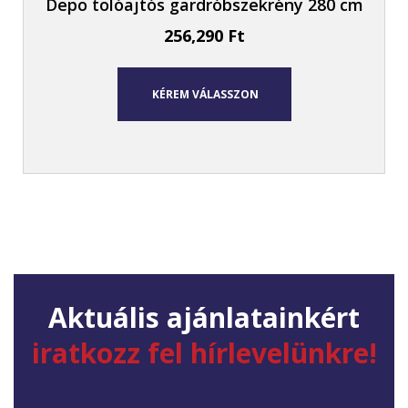
Depo tolóajtós gardróbszekrény 280 cm
256,290
Ft
KÉREM VÁLASSZON
Aktuális ajánlatainkért
iratkozz fel hírlevelünkre!