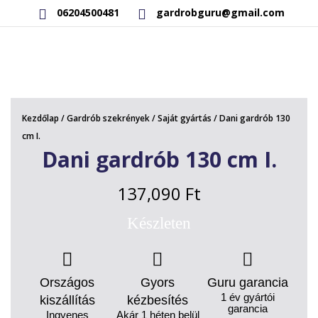
06204500481
gardrobguru@gmail.com
AKCIÓS TERMÉKEK
RAKTÁRON LÉVŐ TERMÉKEK
Kezdőlap
/
Gardrób szekrények
/
Saját gyártás
/ Dani gardrób 130
SAJÁT GYÁRTÁSÚ TERMÉKEK
cm I.
Dani gardrób 130 cm I.
KAPCSOLAT
137,090
Ft
Készleten
Országos
Gyors
Guru garancia
1 év gyártói
kiszállítás
kézbesítés
garancia
Ingyenes
Akár 1 héten belül