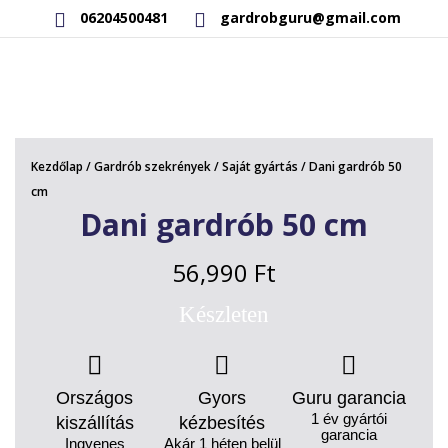
06204500481
gardrobguru@gmail.com
AKCIÓS TERMÉKEK
RAKTÁRON LÉVŐ TERMÉKEK
Kezdőlap
/
Gardrób szekrények
/
Saját gyártás
/ Dani gardrób 50
SAJÁT GYÁRTÁSÚ TERMÉKEK
cm
Dani gardrób 50 cm
KAPCSOLAT
56,990
Ft
Készleten
Országos
Gyors
Guru garancia
1 év gyártói
kiszállítás
kézbesítés
garancia
Ingyenes
Akár 1 héten belül