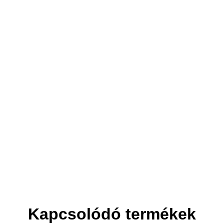
3. Elszállítjuk
Helyet csinálunk az új bútornak.
Kapcsolódó termékek