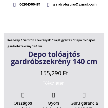
06204500481
gardrobguru@gmail.com
AKCIÓS TERMÉKEK
RAKTÁRON LÉVŐ TERMÉKEK
Kezdőlap
/
Gardrób szekrények
/
Saját gyártás
/ Depo tolóajtós
SAJÁT GYÁRTÁSÚ TERMÉKEK
gardróbszekrény 140 cm
Depo tolóajtós
KAPCSOLAT
gardróbszekrény 140 cm
155,290
Ft
Készleten
Országos
Gyors
Guru garancia