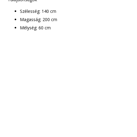
Szélesség: 140 cm
Magasság: 200 cm
Mélység: 60 cm
Csak le kell adnod a
rendelést
Munkatársaink
mindenben segítenek!