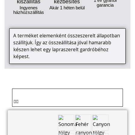
1 év gyártói
kiszállítás
kézbesítés
garancia
Ingyenes
Akár 1 héten belül
házhozszállítás
A terméket elemenként összeszerelt állapotban
szállítjuk. Így az összeállítása jóval hamarabb
készen lehet egy lapraszerelt gardróbéhoz
képest.