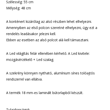
Szélesség: 55 cm
Mélység: 48 cm
A konténert kizárólag az alsó részben lehet elhelyezni.
Amennyiben az első polcon szeretné elhelyezni, úgy ezt a
rendelés leadásakor jelezni kell.
Ebben az esetben az alsó polcot alá kell támasztani.
A Led világítás felár ellenében kérhető. A Led kivitele:
mozgásérzékelő + Led szalag.
A szekrény könnyen nyitható, alumínium sínes tolóajtós
rendszerrel van ellátva.
A termék 18 mm-es laminált bútorlapból készült.
Tulajdonságok