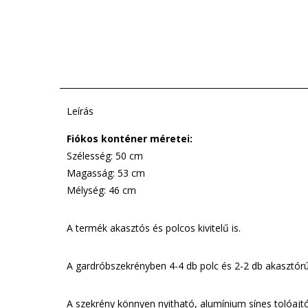
Leírás
Fiókos konténer méretei:
Szélesség: 50 cm
Magasság: 53 cm
Mélység: 46 cm
A termék akasztós és polcos kivitelű is.
A gardróbszekrényben 4-4 db polc és 2-2 db akasztórú
A szekrény könnyen nyitható, alumínium sínes tolóajtós