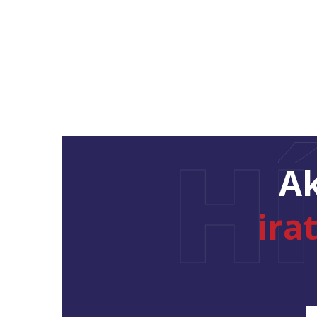
H
Ak
ira