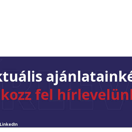
ÍRLEV
tuális ajánlataink
tkozz fel hírlevelün
LinkedIn