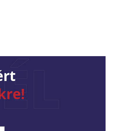
ÉL
ért
kre!