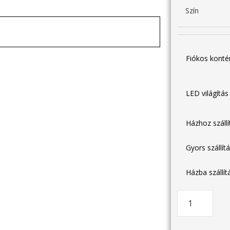
Szín
Fiókos kont
LED világítá
Házhoz száll
Gyors szállít
Házba szállí