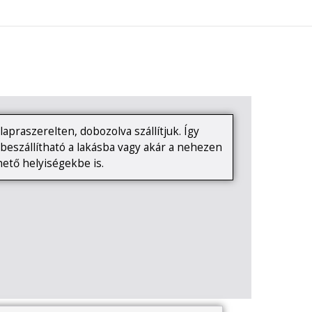
0
KAPCSOLAT
apraszerelten, dobozolva szállítjuk. Így
eszállítható a lakásba vagy akár a nehezen
ető helyiségekbe is.