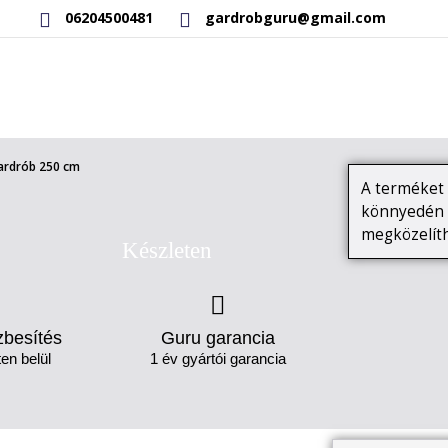
06204500481
gardrobguru@gmail.com
RAKTÁRON LÉVŐ TERMÉKEK
SAJÁT GYÁRTÁSÚ TERMÉKEK
ardrób 250 cm
A terméket l
könnyedén b
megközelíth
Készleten
zbesítés
Guru garancia
en belül
1 év gyártói garancia