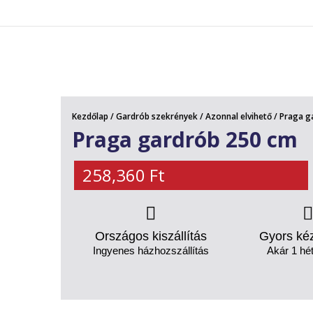
AKCIÓS TERMÉKEK
Kezdőlap
/
Gardrób szekrények
/
Azonnal elvihető
/ Praga g
Praga gardrób 250 cm
258,360
Ft
Országos kiszállítás
Gyors ké
Ingyenes házhozszállítás
Akár 1 hét