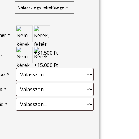
éner
*
s
*
ítás
*
ás
*
tás
*