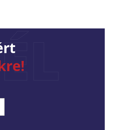
ÉL
ért
kre!