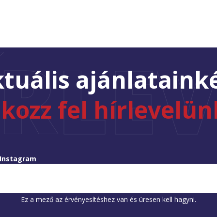
ÍRLEV
tuális ajánlataink
tkozz fel hírlevelün
Instagram
Ez a mező az érvényesítéshez van és üresen kell hagyni.