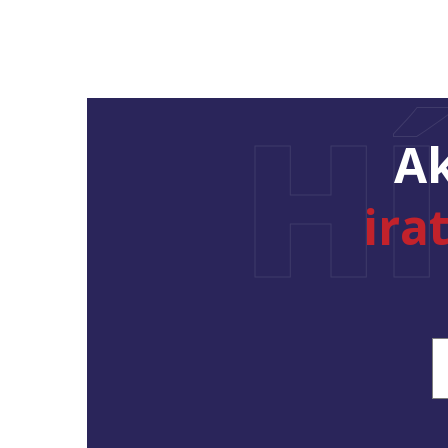
H
Ak
ira