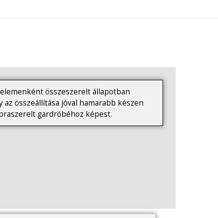
0
KAPCSOLAT
elemenként összeszerelt állapotban
Így az összeállítása jóval hamarabb készen
apraszerelt gardróbéhoz képest.