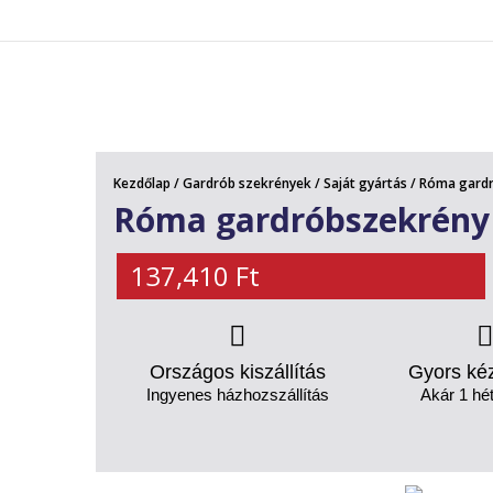
AKCIÓS TERMÉKEK
Kezdőlap
/
Gardrób szekrények
/
Saját gyártás
/ Róma gard
Róma gardróbszekrény
137,410
Ft
Országos kiszállítás
Gyors ké
Ingyenes házhozszállítás
Akár 1 hét