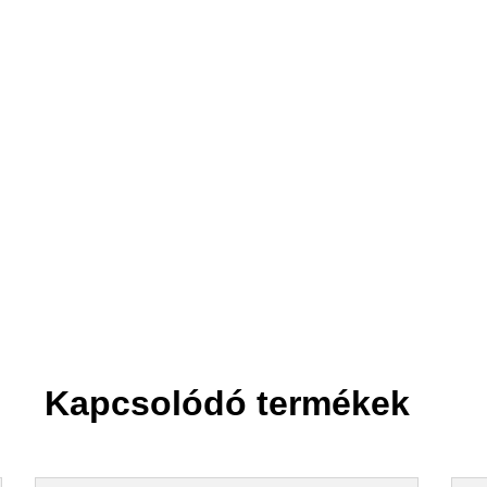
2. Felvisszük
Akár a tizedikre is.
Kapcsolódó termékek