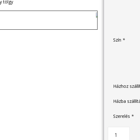
Szín
*
Házhoz száll
Házba szállí
Szerelés
*