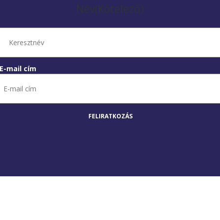
Név
(Kötelező)
E-mail cím