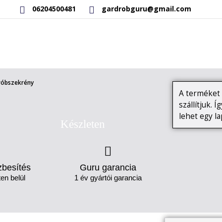
06204500481
gardrobguru@gmail.com
RAKTÁRON LÉVŐ TERMÉKEK
SAJÁT GYÁRTÁSÚ TERMÉKEK
róbszekrény
A terméket 
szállítjuk. 
lehet egy l
Készleten
zbesítés
Guru garancia
en belül
1 év gyártói garancia