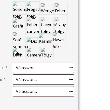
ítás
*
tás
*