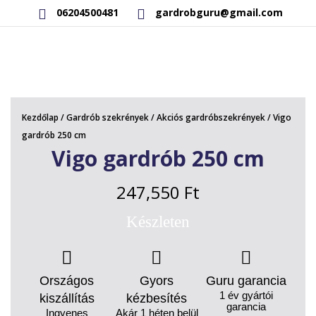
06204500481
gardrobguru@gmail.com
AKCIÓS TERMÉKEK
RAKTÁRON LÉVŐ TERMÉKEK
Kezdőlap
/
Gardrób szekrények
/
Akciós gardróbszekrények
/ Vigo
SAJÁT GYÁRTÁSÚ TERMÉKEK
gardrób 250 cm
Vigo gardrób 250 cm
KAPCSOLAT
247,550
Ft
Készleten
Országos
Gyors
Guru garancia
1 év gyártói
kiszállítás
kézbesítés
garancia
Ingyenes
Akár 1 héten belül