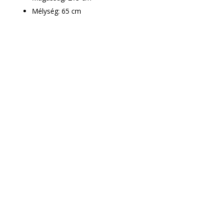
Mélység: 65 cm
Csak le kell adnod a
rendelést
Munkatársaink
mindenben segítenek!
A megrendelt bútor ingyenes
házhoz szállítása mellett –