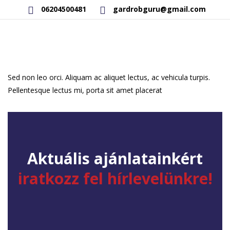
06204500481
gardrobguru@gmail.com
AKCIÓS TERMÉKEK
RAKTÁRON LÉVŐ TERMÉKEK
Sed non leo orci. Aliquam ac aliquet lectus, ac vehicula turpis.
Pellentesque lectus mi, porta sit amet placerat
SAJÁT GYÁRTÁSÚ TERMÉKEK
KAPCSOLAT
Aktuális ajánlatainkért
iratkozz fel hírlevelünkre!