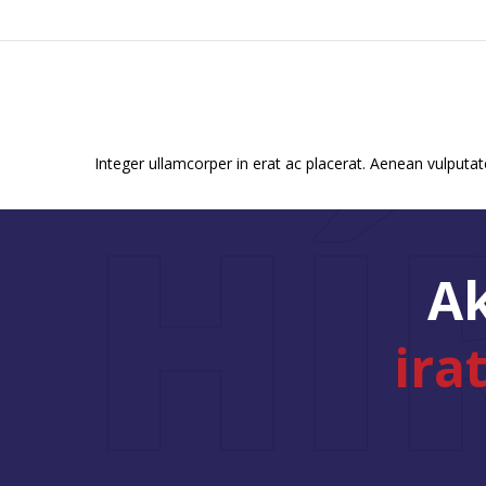
AKCIÓS TERMÉKEK
Integer ullamcorper in erat ac placerat. Aenean vulputa
HÍ
Ak
ira