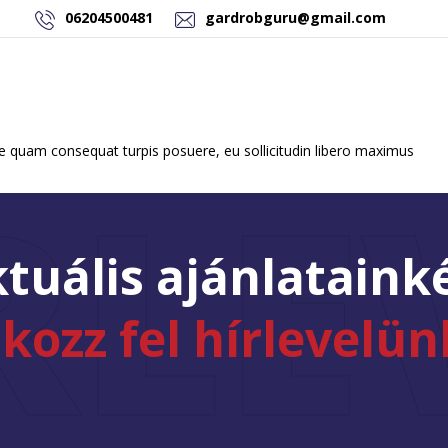
06204500481
gardrobguru@gmail.com
RAKTÁRON LÉVŐ TERMÉKEK
SAJÁT GYÁRTÁSÚ TERMÉKEK
te quam consequat turpis posuere, eu sollicitudin libero maximus
RLE
tuális ajánlataink
tkozz fel hírlevelün