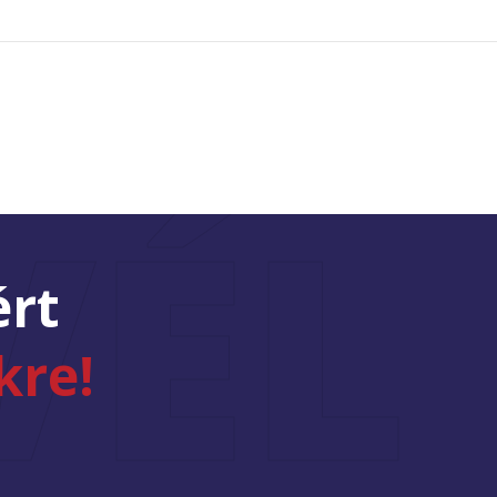
0
KAPCSOLAT
VÉL
ért
kre!