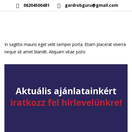
06204500481
gardrobguru@gmail.com
AKCIÓS TERMÉKEK
RAKTÁRON LÉVŐ TERMÉKEK
In sagittis mauris eget velit semper porta. Etiam placerat viverra
neque sit amet blandit. Aliquam vitae justo
SAJÁT GYÁRTÁSÚ TERMÉKEK
KAPCSOLAT
Aktuális ajánlatainkért
iratkozz fel hírlevelünkre!