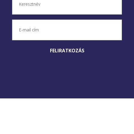
Keresztnév
E-
mail
cím