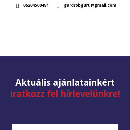
06204500481
gardrobguru@gmail.com
AKCIÓS TERMÉKEK
RAKTÁRON LÉVŐ TERMÉKEK
SAJÁT GYÁRTÁSÚ TERMÉKEK
KAPCSOLAT
Aktuális ajánlatainkért
iratkozz fel hírlevelünkre!
Név
(Kötelező)