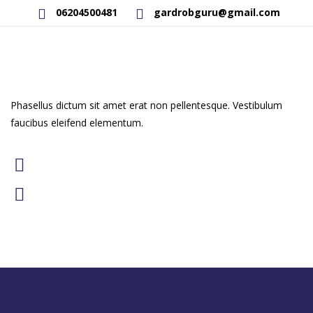
06204500481
gardrobguru@gmail.com
AKCIÓS TERMÉKEK
RAKTÁRON LÉVŐ TERMÉKEK
Phasellus dictum sit amet erat non pellentesque. Vestibulum
faucibus eleifend elementum.
SAJÁT GYÁRTÁSÚ TERMÉKEK
KAPCSOLAT
49 m
$17.000
READ MORE