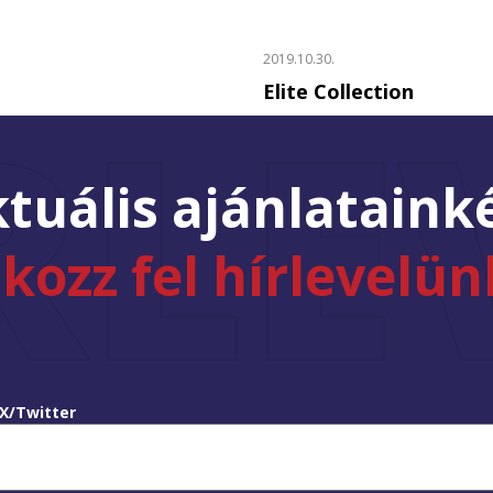
2019.10.30.
RLE
Elite Collection
tuális ajánlataink
tkozz fel hírlevelün
X/Twitter