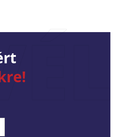
VÉL
ért
kre!