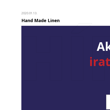
2020.01.13.
HÍ
Hand Made Linen
Ak
ira