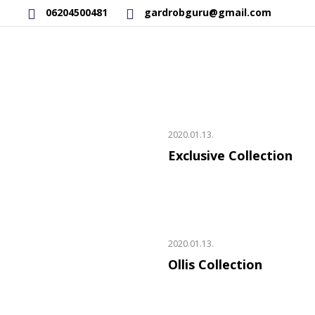
06204500481
gardrobguru@gmail.com
RAKTÁRON LÉVŐ TERMÉKEK
SAJÁT GYÁRTÁSÚ TERMÉKEK
2020.01.13.
Exclusive Collection
2020.01.13.
Ollis Collection