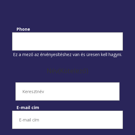
Phone
Ez a mező az érvényesítéshez van és üresen kell hagyni.
Név
(Kötelező)
Keresztnév
E-mail cím