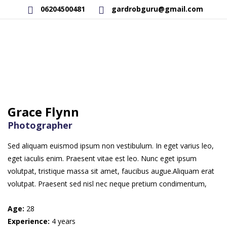
06204500481
gardrobguru@gmail.com
AKCIÓS TERMÉKEK
RAKTÁRON LÉVŐ TERMÉKEK
SAJÁT GYÁRTÁSÚ TERMÉKEK
Grace Flynn
KAPCSOLAT
Photographer
Sed aliquam euismod ipsum non vestibulum. In eget varius leo,
eget iaculis enim. Praesent vitae est leo. Nunc eget ipsum
volutpat, tristique massa sit amet, faucibus augue.Aliquam erat
volutpat. Praesent sed nisl nec neque pretium condimentum,
Age:
28
Experience:
4 years