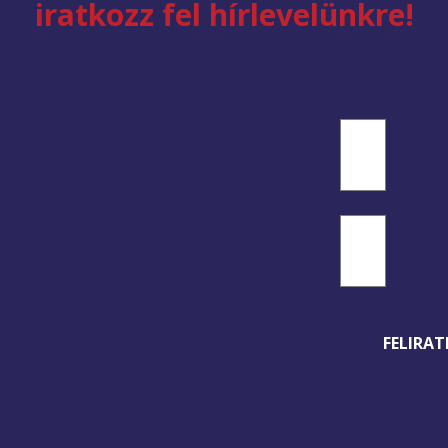
iratkozz fel hírlevelünkre!
Név
(Kötelező)
Keresztnév
E-
mail
cím