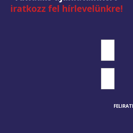
iratkozz fel hírlevelünkre!
Név
(Kötelező)
Keresztnév
E-
mail
cím