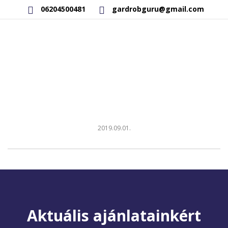
06204500481
gardrobguru@gmail.com
AKCIÓS TERMÉKEK
RAKTÁRON LÉVŐ TERMÉKEK
SAJÁT GYÁRTÁSÚ TERMÉKEK
KAPCSOLAT
2019.09.01.
Aktuális ajánlatainkért