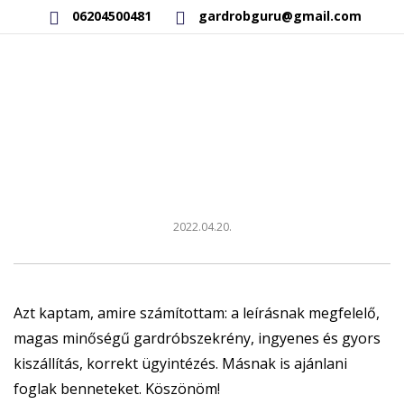
06204500481
gardrobguru@gmail.com
AKCIÓS TERMÉKEK
RAKTÁRON LÉVŐ TERMÉKEK
SAJÁT GYÁRTÁSÚ TERMÉKEK
KAPCSOLAT
2022.04.20.
Azt kaptam, amire számítottam: a leírásnak megfelelő,
magas minőségű gardróbszekrény, ingyenes és gyors
kiszállítás, korrekt ügyintézés. Másnak is ajánlani
foglak benneteket. Köszönöm!