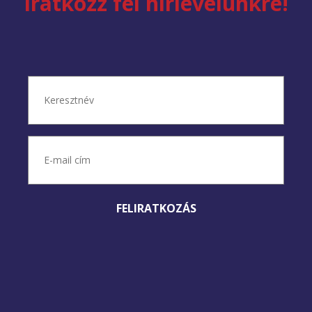
iratkozz fel hírlevelünkre!
Név
(Kötelező)
Keresztnév
E-
mail
cím