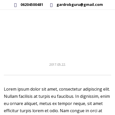
06204500481
gardrobguru@gmail.com
AKCIÓS TERMÉKEK
RAKTÁRON LÉVŐ TERMÉKEK
SAJÁT GYÁRTÁSÚ TERMÉKEK
KAPCSOLAT
2017.05.22.
Lorem ipsum dolor sit amet, consectetur adipiscing elit.
Nullam facilisis at turpis eu faucibus. In dignissim, enim
eu ornare aliquet, metus ex tempor neque, sit amet
efficitur turpis lorem et odio. Nam congue in orci at