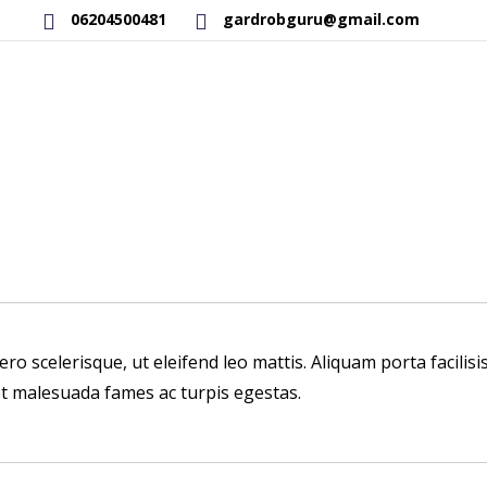
06204500481
gardrobguru@gmail.com
RAKTÁRON LÉVŐ TERMÉKEK
SAJÁT GYÁRTÁSÚ TERMÉKEK
bero scelerisque, ut eleifend leo mattis. Aliquam porta facili
et malesuada fames ac turpis egestas.