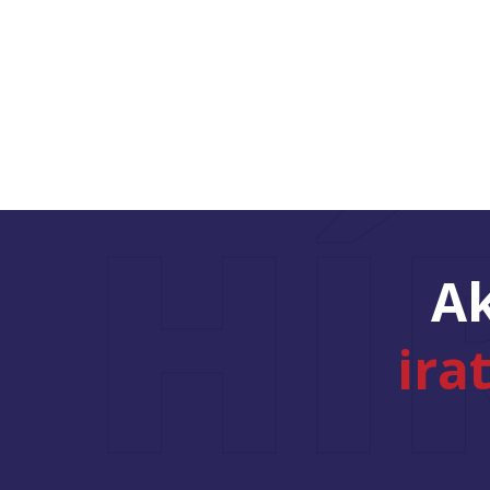
HÍ
Ak
ira