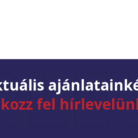
RLE
tuális ajánlataink
tkozz fel hírlevelün