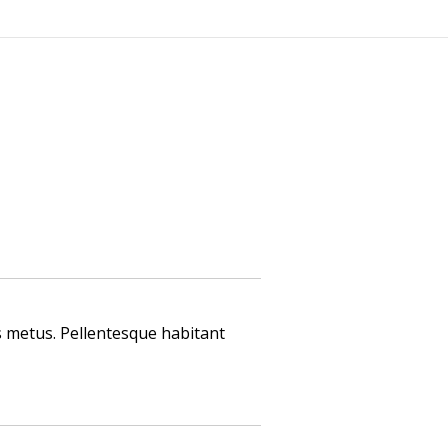
0
KAPCSOLAT
sis metus. Pellentesque habitant