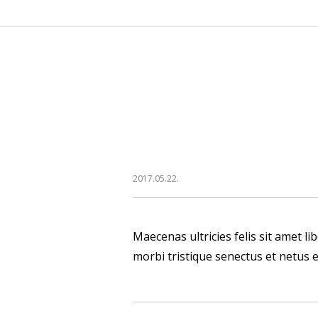
AKCIÓS TERMÉKEK
2017.05.22.
Maecenas ultricies felis sit amet li
morbi tristique senectus et netus 