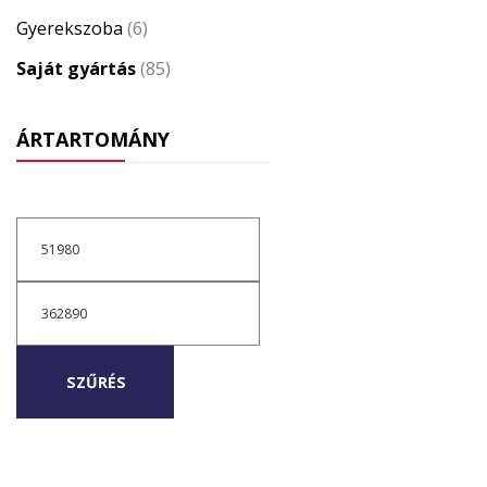
Gyerekszoba
(6)
Saját gyártás
(85)
ÁRTARTOMÁNY
Min
ár
Max
ár
SZŰRÉS