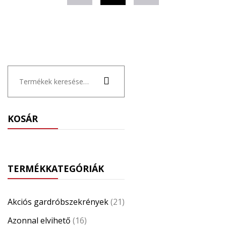
Keresés
a
következőre:
KOSÁR
TERMÉKKATEGÓRIÁK
Akciós gardróbszekrények
(21)
Azonnal elvihető
(16)