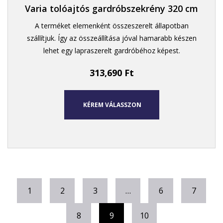
Varia tolóajtós gardróbszekrény 320 cm
A terméket elemenként összeszerelt állapotban
szállítjuk. Így az összeállítása jóval hamarabb készen
lehet egy lapraszerelt gardróbéhoz képest.
313,690
Ft
KÉREM VÁLASSZON
1
2
3
…
6
7
8
9
10