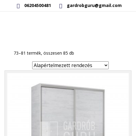
06204500481
gardrobguru@gmail.com
AKCIÓS TERMÉKEK
RAKTÁRON LÉVŐ TERMÉKEK
73–81 termék, összesen 85 db
SAJÁT GYÁRTÁSÚ TERMÉKEK
KAPCSOLAT