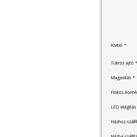
Kivitel
*
Tükrös ajtó
Magasítás
*
Fiókos kont
LED világítá
Házhoz száll
Házba szállí