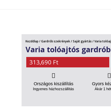
AKCIÓS TERMÉKEK
Kezdőlap
/
Gardrób szekrények
/
Saját gyártás
/ Varia toló
Varia tolóajtós gardró
313,690
Ft
Országos kiszállítás
Gyors ké
Ingyenes házhozszállítás
Akár 1 hét