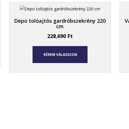
Depo tolóajtós gardróbszekrény 220
V
cm
228,690
Ft
KÉREM VÁLASSZON