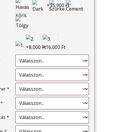
*
éner
*
s
*
ítás
*
tás
*