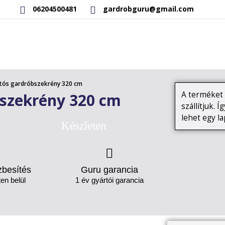
06204500481
gardrobguru@gmail.com
RAKTÁRON LÉVŐ TERMÉKEK
SAJÁT GYÁRTÁSÚ TERMÉKEK
ajtós gardróbszekrény 320 cm
A terméket 
bszekrény 320 cm
szállítjuk. 
lehet egy l
Készleten
zbesítés
Guru garancia
en belül
1 év gyártói garancia