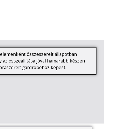
0
KAPCSOLAT
elemenként összeszerelt állapotban
Így az összeállítása jóval hamarabb készen
apraszerelt gardróbéhoz képest.