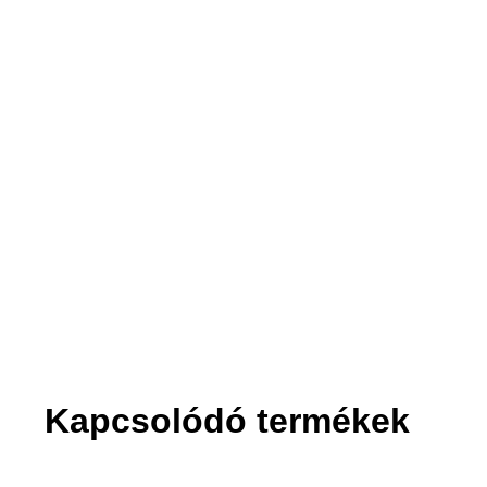
2. Felvisszük
Akár a tizedikre is.
Kapcsolódó termékek