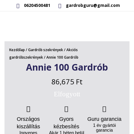
06204500481
gardrobguru@gmail.com
AKCIÓS TERMÉKEK
RAKTÁRON LÉVŐ TERMÉKEK
Kezdőlap
/
Gardrób szekrények
/
Akciós
SAJÁT GYÁRTÁSÚ TERMÉKEK
gardróbszekrények
/ Annie 100 Gardrób
Annie 100 Gardrób
KAPCSOLAT
86,675
Ft
Elfogyott
Országos
Gyors
Guru garancia
1 év gyártói
kiszállítás
kézbesítés
garancia
Ingyenes
Akár 1 héten belül