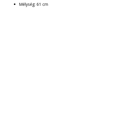
Mélység: 61 cm
Csak le kell adnod a
rendelést
Munkatársaink
mindenben segítenek!
A megrendelt bútor ingyenes
házhoz szállítása mellett –