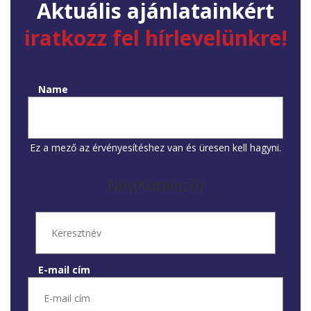
Aktuális ajánlatainkért
iratkozz fel hírlevelünkre!
Name
Ez a mező az érvényesítéshez van és üresen kell hagyni.
Név
(Kötelező)
E-mail cím