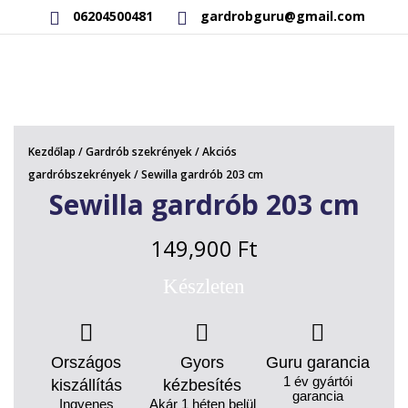
06204500481
gardrobguru@gmail.com
AKCIÓS TERMÉKEK
RAKTÁRON LÉVŐ TERMÉKEK
Kezdőlap
/
Gardrób szekrények
/
Akciós
SAJÁT GYÁRTÁSÚ TERMÉKEK
gardróbszekrények
/ Sewilla gardrób 203 cm
Sewilla gardrób 203 cm
KAPCSOLAT
149,900
Ft
Készleten
Országos
Gyors
Guru garancia
1 év gyártói
kiszállítás
kézbesítés
garancia
Ingyenes
Akár 1 héten belül