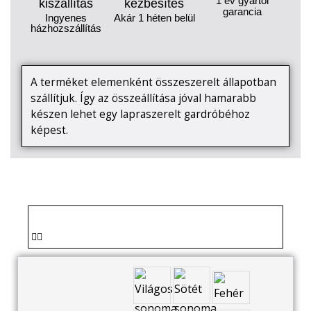
1 év gyártói
kiszállítás
kézbesítés
garancia
Ingyenes
Akár 1 héten belül
házhozszállítás
A terméket elemenként összeszerelt állapotban
szállítjuk. Így az összeállítása jóval hamarabb
készen lehet egy lapraszerelt gardróbéhoz
képest.