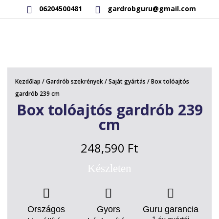
06204500481
gardrobguru@gmail.com
AKCIÓS TERMÉKEK
RAKTÁRON LÉVŐ TERMÉKEK
Kezdőlap
/
Gardrób szekrények
/
Saját gyártás
/ Box tolóajtós
SAJÁT GYÁRTÁSÚ TERMÉKEK
gardrób 239 cm
Box tolóajtós gardrób 239
KAPCSOLAT
cm
248,590
Ft
Készleten
Országos
Gyors
Guru garancia