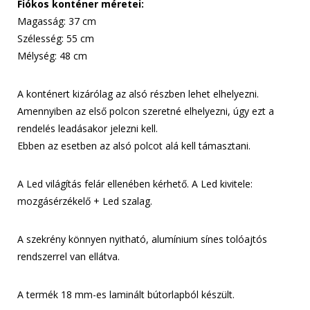
Fiókos konténer méretei:
Magasság: 37 cm
Szélesség: 55 cm
Mélység: 48 cm
A konténert kizárólag az alsó részben lehet elhelyezni.
Amennyiben az első polcon szeretné elhelyezni, úgy ezt a
rendelés leadásakor jelezni kell.
Ebben az esetben az alsó polcot alá kell támasztani.
A Led világítás felár ellenében kérhető. A Led kivitele:
mozgásérzékelő + Led szalag.
A szekrény könnyen nyitható, alumínium sínes tolóajtós
rendszerrel van ellátva.
A termék 18 mm-es laminált bútorlapból készült.