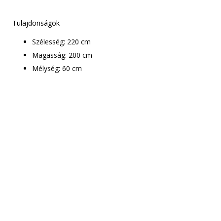
Tulajdonságok
Szélesség: 220 cm
Magasság: 200 cm
Mélység: 60 cm
Csak le kell adnod a
rendelést
Munkatársaink
mindenben segítenek!