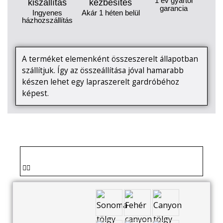
1 év gyártói
kiszállítás
kézbesítés
garancia
Ingyenes
Akár 1 héten belül
házhozszállítás
A terméket elemenként összeszerelt állapotban
szállítjuk. Így az összeállítása jóval hamarabb
készen lehet egy lapraszerelt gardróbéhoz
képest.