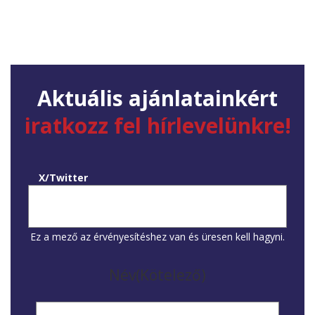
Aktuális ajánlatainkért
iratkozz fel hírlevelünkre!
X/Twitter
Ez a mező az érvényesítéshez van és üresen kell hagyni.
Név
(Kötelező)