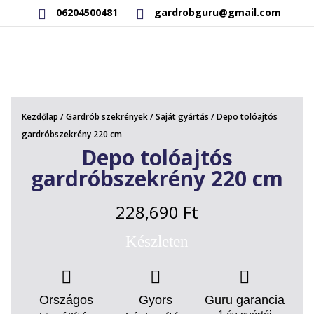
06204500481
gardrobguru@gmail.com
AKCIÓS TERMÉKEK
RAKTÁRON LÉVŐ TERMÉKEK
Kezdőlap
/
Gardrób szekrények
/
Saját gyártás
/ Depo tolóajtós
SAJÁT GYÁRTÁSÚ TERMÉKEK
gardróbszekrény 220 cm
Depo tolóajtós
KAPCSOLAT
gardróbszekrény 220 cm
228,690
Ft
Készleten
Országos
Gyors
Guru garancia