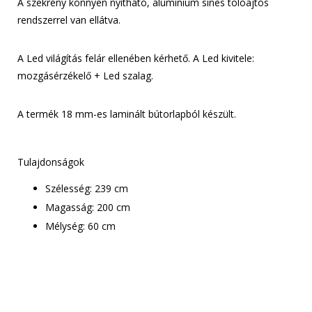
A szekrény könnyen nyitható, alumínium sínes tolóajtós
rendszerrel van ellátva.
A Led világítás felár ellenében kérhető. A Led kivitele:
mozgásérzékelő + Led szalag.
A termék 18 mm-es laminált bútorlapból készült.
Tulajdonságok
Szélesség: 239 cm
Magasság: 200 cm
Mélység: 60 cm