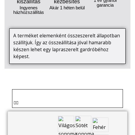
1 év gyártói
kiszállítás
kézbesítés
garancia
Ingyenes
Akár 1 héten belül
házhozszállítás
A terméket elemenként összeszerelt állapotban
szállítjuk. Így az összeállítása jóval hamarabb
készen lehet egy lapraszerelt gardróbéhoz
képest.