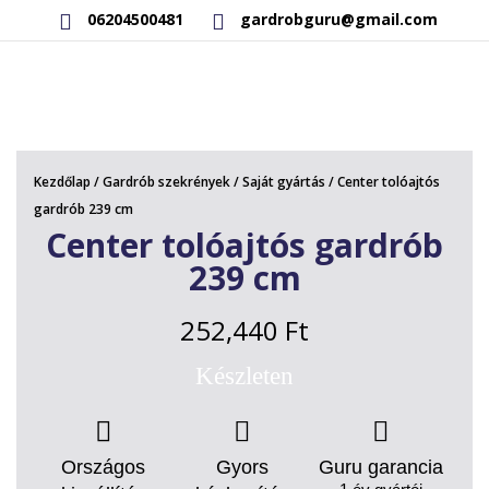
06204500481
gardrobguru@gmail.com
AKCIÓS TERMÉKEK
RAKTÁRON LÉVŐ TERMÉKEK
Kezdőlap
/
Gardrób szekrények
/
Saját gyártás
/ Center tolóajtós
SAJÁT GYÁRTÁSÚ TERMÉKEK
gardrób 239 cm
Center tolóajtós gardrób
KAPCSOLAT
239 cm
252,440
Ft
Készleten
Országos
Gyors
Guru garancia