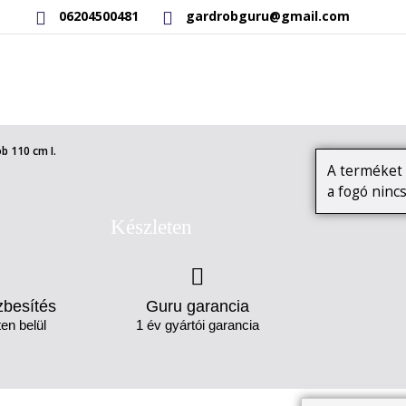
06204500481
gardrobguru@gmail.com
RAKTÁRON LÉVŐ TERMÉKEK
SAJÁT GYÁRTÁSÚ TERMÉKEK
b 110 cm I.
A terméket 
a fogó nincs
Készleten
zbesítés
Guru garancia
en belül
1 év gyártói garancia