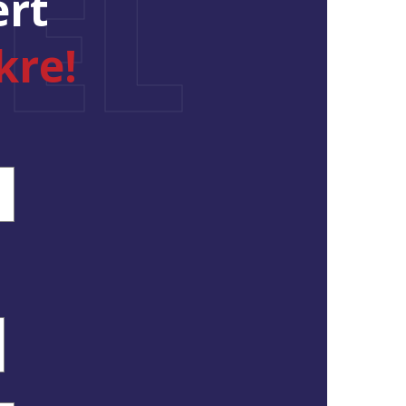
ÉL
ért
kre!