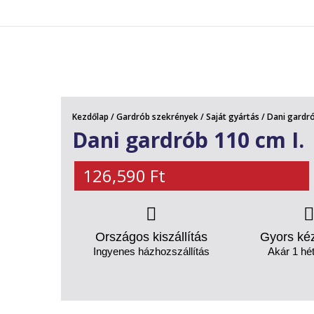
AKCIÓS TERMÉKEK
Kezdőlap
/
Gardrób szekrények
/
Saját gyártás
/ Dani gardró
Dani gardrób 110 cm I.
126,590
Ft
Országos kiszállítás
Gyors ké
Ingyenes házhozszállítás
Akár 1 hét