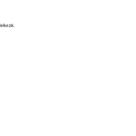
elkezik.
DROB
Csak le kell adnod a rendelést
saink mindenben s