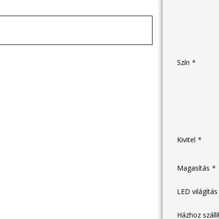
Szín
*
Kivitel
*
Magasítás
*
LED világítá
Házhoz száll