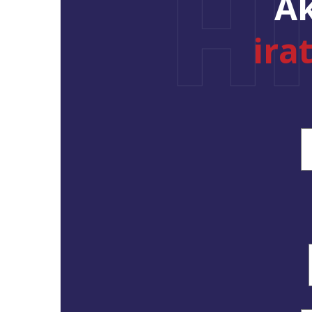
H
Ak
ira