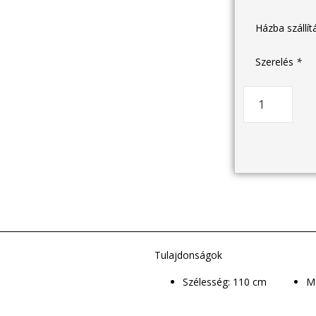
Házba szállí
Szerelés
*
Tulajdonságok
Szélesség: 110 cm