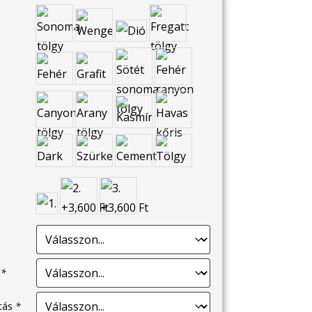
s
*
ítás
*