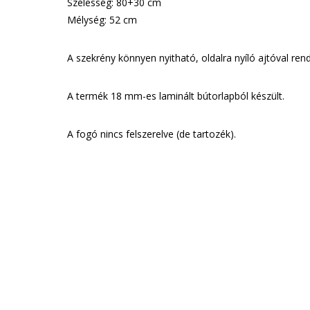
Szélesség: 80+30 cm
Mélység: 52 cm
A szekrény könnyen nyitható, oldalra nyíló ajtóval rend
A termék 18 mm-es laminált bútorlapból készült.
A fogó nincs felszerelve (de tartozék).
GAR
Munkatár