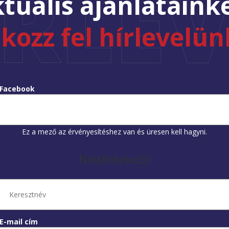
ÍRLEV
tuális ajánlataink
tkozz fel hírlevelün
Facebook
Ez a mező az érvényesítéshez van és üresen kell hagyni.
Név
(Kötelező)
E-mail cím