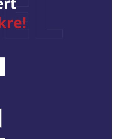
ÉL
ért
kre!