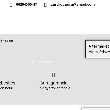
06204500481
gardrobguru@gmail.com
RAKTÁRON LÉVŐ TERMÉKEK
SAJÁT GYÁRTÁSÚ TERMÉKEK
ób 140 cm
A terméket ö
nincs felsze
Készleten
zbesítés
Guru garancia
en belül
1 év gyártói garancia