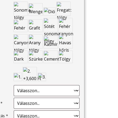
s
*
ítás
*