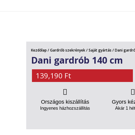
AKCIÓS TERMÉKEK
Kezdőlap
/
Gardrób szekrények
/
Saját gyártás
/ Dani gardr
Dani gardrób 140 cm
139,190
Ft
Országos kiszállítás
Gyors ké
Ingyenes házhozszállítás
Akár 1 hét