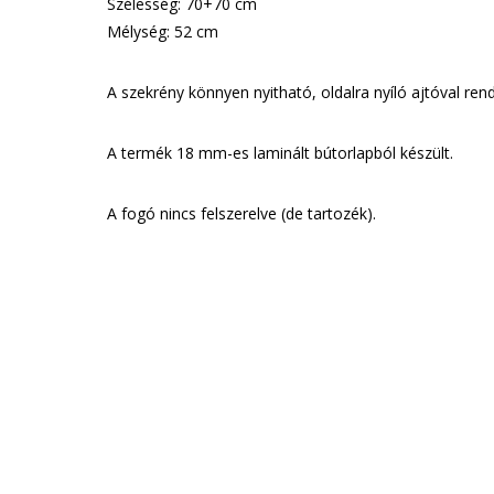
Szélesség: 70+70 cm
Mélység: 52 cm
A szekrény könnyen nyitható, oldalra nyíló ajtóval rend
A termék 18 mm-es laminált bútorlapból készült.
A fogó nincs felszerelve (de tartozék).
GAR
Munkatár