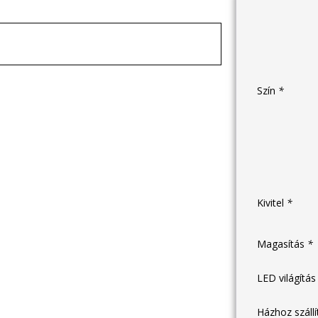
Szín
*
Kivitel
*
Magasítás
*
LED világítá
Házhoz száll