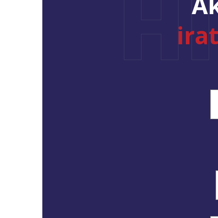
H
Ak
ira