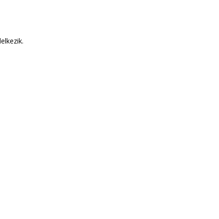
elkezik.
DROB
Csak le kell adnod a rendelést
saink mindenben s