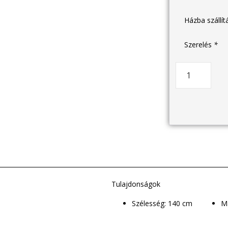
Házba szállí
Szerelés
*
Tulajdonságok
Szélesség: 140 cm