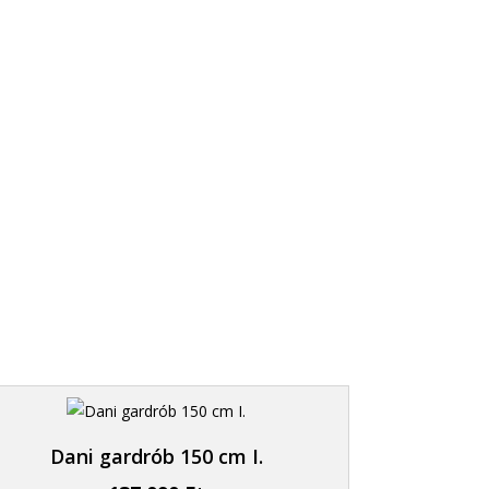
3. Elszállítjuk
Helyet csinálunk az új bútornak.
Dani gardrób 150 cm I.