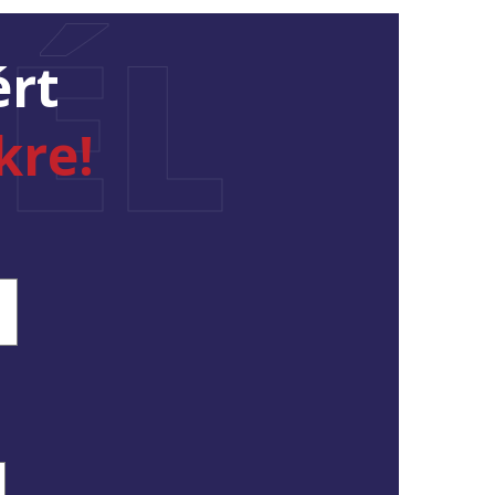
ÉL
ért
kre!