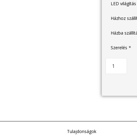
LED világítá
Házhoz száll
Házba szállí
Szerelés
*
Tulajdonságok