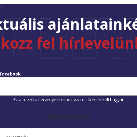
ÍRLEV
tuális ajánlataink
tkozz fel hírlevelün
Facebook
Ez a mező az érvényesítéshez van és üresen kell hagyni.
Név
(Kötelező)