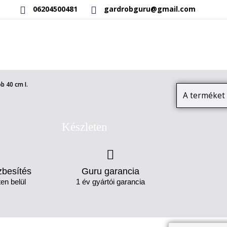
06204500481
gardrobguru@gmail.com
RAKTÁRON LÉVŐ TERMÉKEK
SAJÁT GYÁRTÁSÚ TERMÉKEK
b 40 cm I.
A terméket 
Készleten
zbesítés
Guru garancia
en belül
1 év gyártói garancia