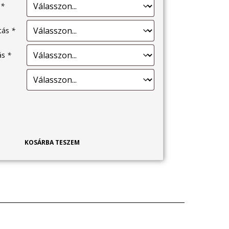
s
*
ítás
*
tás
*
KOSÁRBA TESZEM