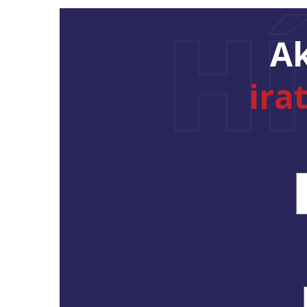
H
Ak
ira