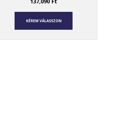
137,090
Ft
KÉREM VÁLASSZON