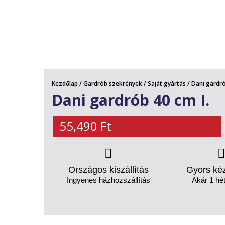
AKCIÓS TERMÉKEK
Kezdőlap
/
Gardrób szekrények
/
Saját gyártás
/ Dani gardró
Dani gardrób 40 cm I.
55,490
Ft
Országos kiszállítás
Gyors ké
Ingyenes házhozszállítás
Akár 1 hét