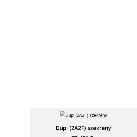
1. Kiszállítjuk
Az egész ország területére.
Dupi (2A2F) szekrény