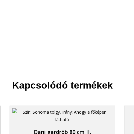
2. Felvisszük
Akár a tizedikre is.
Kapcsolódó termékek
Dani gardrób 80 cm II.