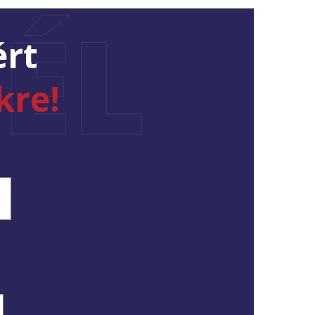
ÉL
ért
kre!