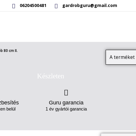
06204500481
gardrobguru@gmail.com
RAKTÁRON LÉVŐ TERMÉKEK
SAJÁT GYÁRTÁSÚ TERMÉKEK
b 80 cm II.
A terméket 
Készleten
zbesítés
Guru garancia
en belül
1 év gyártói garancia