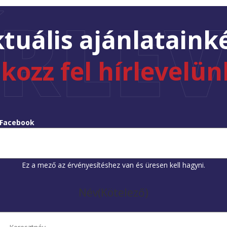
ÍRLEV
tuális ajánlataink
tkozz fel hírlevelün
Facebook
Ez a mező az érvényesítéshez van és üresen kell hagyni.
Név
(Kötelező)