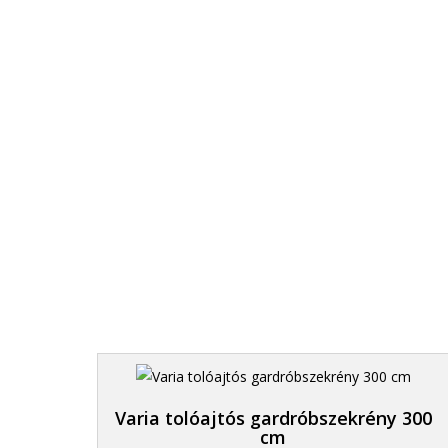
1. Kiszállítjuk
Az egész ország területére.
Varia tolóajtós gardróbszekrény 300
cm