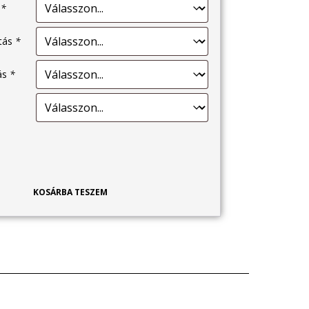
s
*
ítás
*
tás
*
KOSÁRBA TESZEM