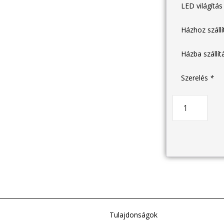
LED világítá
Házhoz száll
Házba szállí
Szerelés
*
Tulajdonságok