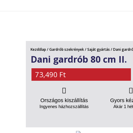
AKCIÓS TERMÉKEK
Kezdőlap
/
Gardrób szekrények
/
Saját gyártás
/ Dani gardró
Dani gardrób 80 cm II.
73,490
Ft
Országos kiszállítás
Gyors ké
Ingyenes házhozszállítás
Akár 1 hét