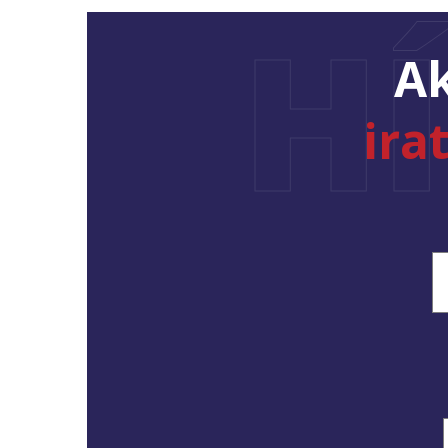
H
Ak
ira