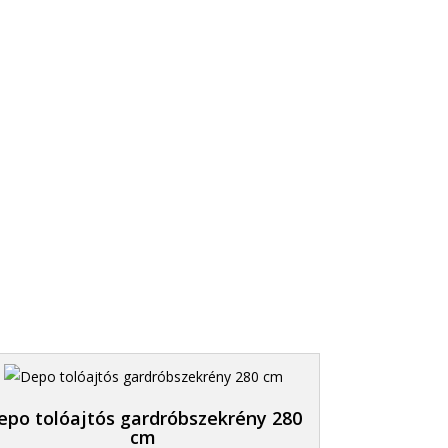
3. Elszállítjuk
Helyet csinálunk az új bútornak.
epo tolóajtós gardróbszekrény 280
cm