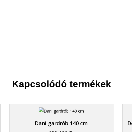
2. Felvisszük
Akár a tizedikre is.
Kapcsolódó termékek
Dani gardrób 140 cm
D