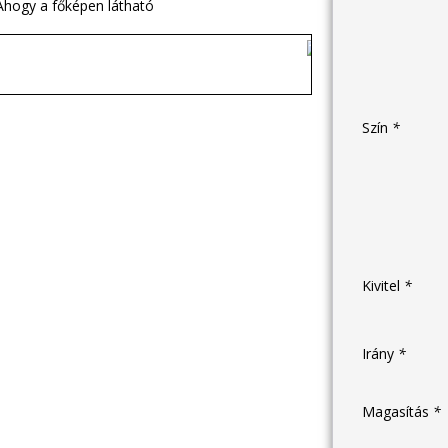
Szín
*
Kivitel
*
Irány
*
Magasítás
*