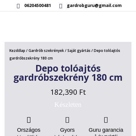
06204500481
gardrobguru@gmail.com
AKCIÓS TERMÉKEK
RAKTÁRON LÉVŐ TERMÉKEK
Kezdőlap
/
Gardrób szekrények
/
Saját gyártás
/ Depo tolóajtós
SAJÁT GYÁRTÁSÚ TERMÉKEK
gardróbszekrény 180 cm
Depo tolóajtós
KAPCSOLAT
gardróbszekrény 180 cm
182,390
Ft
Készleten
Országos
Gyors
Guru garancia