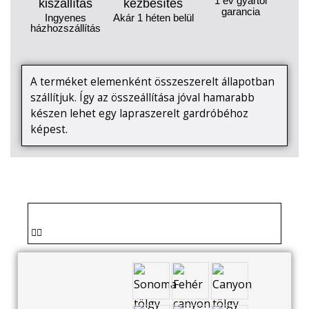
1 év gyártói
kiszállítás
kézbesítés
garancia
Ingyenes
Akár 1 héten belül
házhozszállítás
A terméket elemenként összeszerelt állapotban
szállítjuk. Így az összeállítása jóval hamarabb
készen lehet egy lapraszerelt gardróbéhoz
képest.