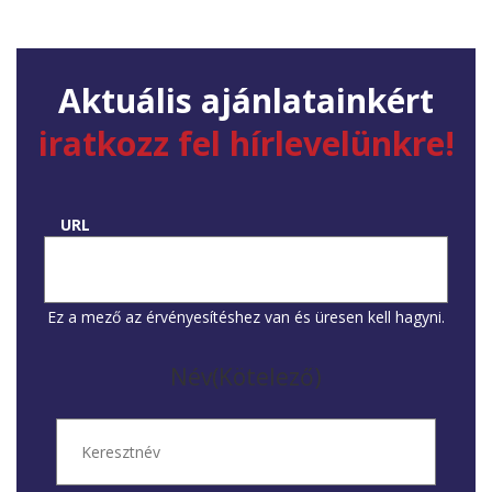
Aktuális ajánlatainkért
iratkozz fel hírlevelünkre!
URL
Ez a mező az érvényesítéshez van és üresen kell hagyni.
Név
(Kötelező)