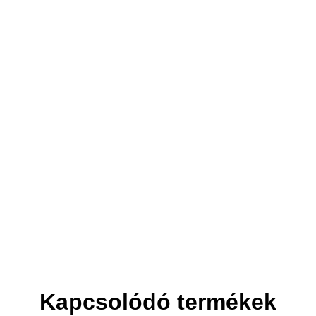
3. Elszállítjuk
Helyet csinálunk az új bútornak.
Kapcsolódó termékek