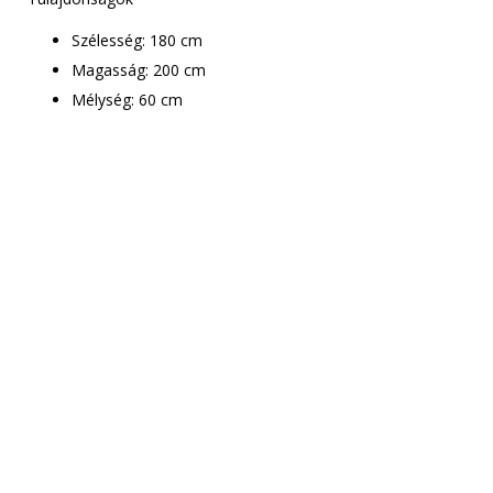
Szélesség: 180 cm
Magasság: 200 cm
Mélység: 60 cm
Csak le kell adnod a
rendelést
Munkatársaink
mindenben segítenek!