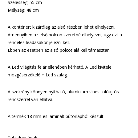
Szélesség: 55 cm
Mélység: 48 cm
A konténert kizárólag az alsó részben lehet elhelyezni.
Amennyiben az első polcon szeretné elhelyezni, úgy ezt a
rendelés leadásakor jelezni kell.
Ebben az esetben az alsó polcot alá kell támasztani.
A Led világítás felár ellenében kérhető. A Led kivitele:
mozgásérzékelő + Led szalag.
A szekrény könnyen nyitható, alumínium sínes tolóajtós
rendszerrel van ellátva.
A termék 18 mm-es laminált bútorlapból készült.
Tulajdonságok