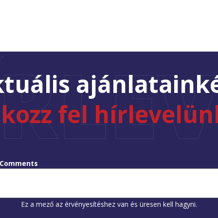
ÍRLEV
tuális ajánlataink
tkozz fel hírlevelün
Comments
Ez a mező az érvényesítéshez van és üresen kell hagyni.