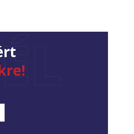
ÉL
ért
kre!