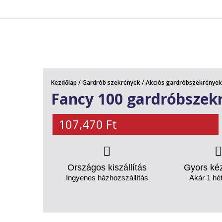
AKCIÓS TERMÉKEK
Kezdőlap
/
Gardrób szekrények
/
Akciós gardróbszekrények
Fancy 100 gardróbszek
107,470
Ft
Országos kiszállítás
Gyors ké
Ingyenes házhozszállítás
Akár 1 hét