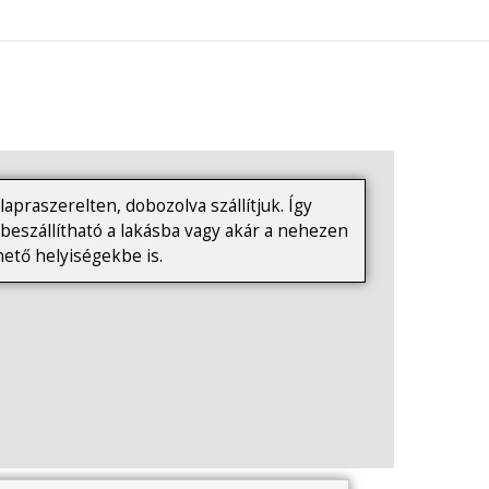
0
KAPCSOLAT
apraszerelten, dobozolva szállítjuk. Így
eszállítható a lakásba vagy akár a nehezen
ető helyiségekbe is.