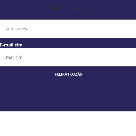
Név
(Kötelező)
E-mail cím