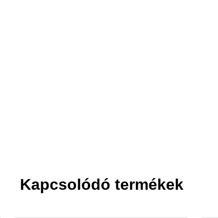
2. Felvisszük
Akár a tizedikre is.
Kapcsolódó termékek