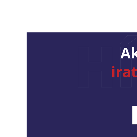
H
Ak
ira