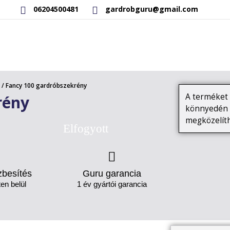
06204500481
gardrobguru@gmail.com
RAKTÁRON LÉVŐ TERMÉKEK
SAJÁT GYÁRTÁSÚ TERMÉKEK
/ Fancy 100 gardróbszekrény
A terméket l
rény
könnyedén b
megközelíth
Elfogyott
zbesítés
Guru garancia
en belül
1 év gyártói garancia