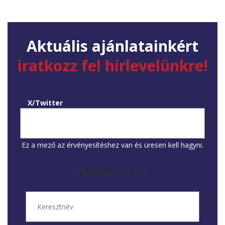
Aktuális ajánlatainkért
iratkozz fel hírlevelünkre!
X/Twitter
Ez a mező az érvényesítéshez van és üresen kell hagyni.
Név
(Kötelező)