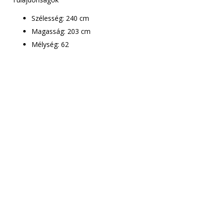
Szélesség: 240 cm
Magasság: 203 cm
Mélység: 62
Csak le kell adnod a
rendelést
Munkatársaink
mindenben segítenek!