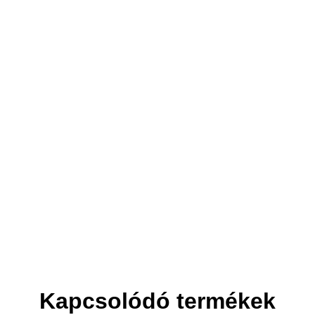
3. Elszállítjuk
Helyet csinálunk az új bútornak.
Kapcsolódó termékek