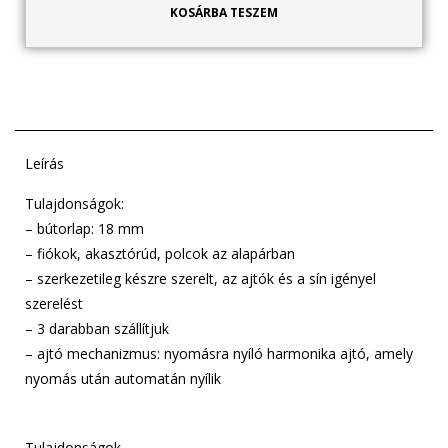
KOSÁRBA TESZEM
Leírás
Tulajdonságok:
– bútorlap: 18 mm
– fiókok, akasztórúd, polcok az alapárban
– szerkezetileg készre szerelt, az ajtók és a sín igényel
szerelést
– 3 darabban szállítjuk
– ajtó mechanizmus: nyomásra nyíló harmonika ajtó, amely
nyomás után automatán nyílik
Tulajdonságok