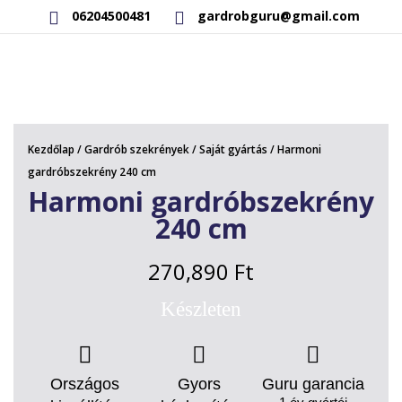
06204500481
gardrobguru@gmail.com
AKCIÓS TERMÉKEK
RAKTÁRON LÉVŐ TERMÉKEK
Kezdőlap
/
Gardrób szekrények
/
Saját gyártás
/ Harmoni
SAJÁT GYÁRTÁSÚ TERMÉKEK
gardróbszekrény 240 cm
Harmoni gardróbszekrény
KAPCSOLAT
240 cm
270,890
Ft
Készleten
Országos
Gyors
Guru garancia