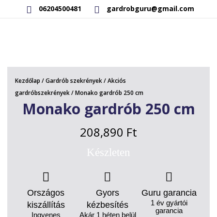
06204500481
gardrobguru@gmail.com
AKCIÓS TERMÉKEK
RAKTÁRON LÉVŐ TERMÉKEK
Kezdőlap
/
Gardrób szekrények
/
Akciós
SAJÁT GYÁRTÁSÚ TERMÉKEK
gardróbszekrények
/ Monako gardrób 250 cm
Monako gardrób 250 cm
KAPCSOLAT
208,890
Ft
Készleten
Országos
Gyors
Guru garancia
1 év gyártói
kiszállítás
kézbesítés
garancia
Ingyenes
Akár 1 héten belül