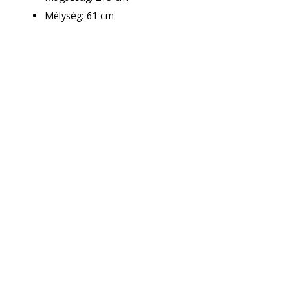
Mélység: 61 cm
Csak le kell adnod a
rendelést
Munkatársaink
mindenben segítenek!
A megrendelt bútor ingyenes
házhoz szállítása mellett –