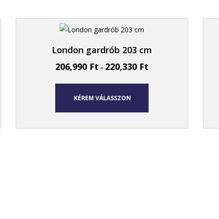
London gardrób 203 cm
206,990
Ft
220,330
Ft
–
KÉREM VÁLASSZON