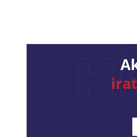
H
Ak
ira