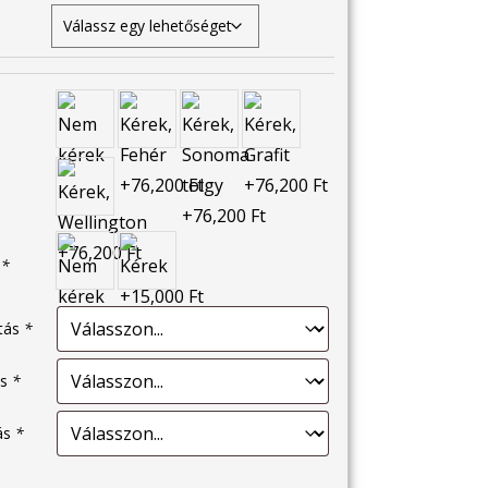
s
*
ítás
*
ás
*
tás
*