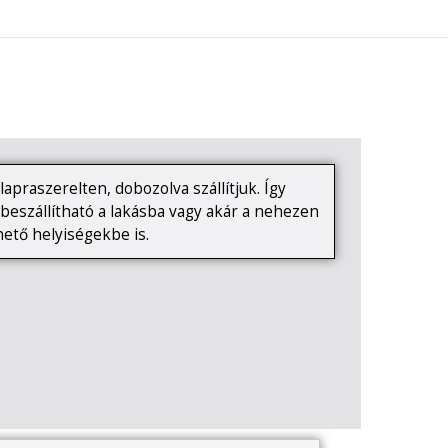
0
KAPCSOLAT
apraszerelten, dobozolva szállítjuk. Így
eszállítható a lakásba vagy akár a nehezen
ető helyiségekbe is.