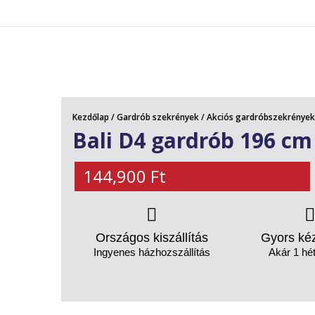
AKCIÓS TERMÉKEK
Kezdőlap
/
Gardrób szekrények
/
Akciós gardróbszekrények
Bali D4 gardrób 196 cm
144,900
Ft
Országos kiszállítás
Gyors ké
Ingyenes házhozszállítás
Akár 1 hét