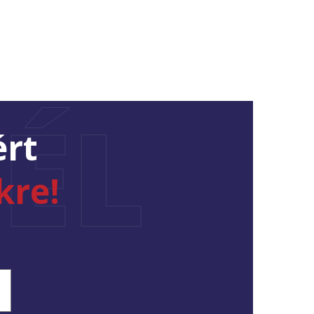
ÉL
ért
kre!