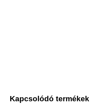
2. Felvisszük
Akár a tizedikre is.
Kapcsolódó termékek