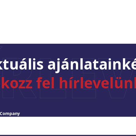
ÍRLEV
tuális ajánlataink
tkozz fel hírlevelün
Company