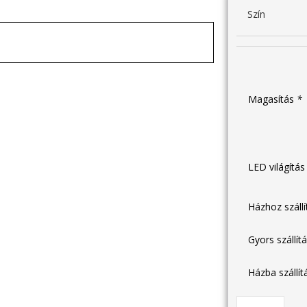
Szín
Magasítás
*
LED világítá
Házhoz száll
Gyors szállít
Házba szállí