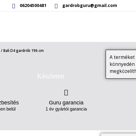
06204500481
gardrobguru@gmail.com
RAKTÁRON LÉVŐ TERMÉKEK
SAJÁT GYÁRTÁSÚ TERMÉKEK
/ Bali D4 gardrób 196 cm
A terméket l
könnyedén b
megközelíth
Készleten
zbesítés
Guru garancia
en belül
1 év gyártói garancia