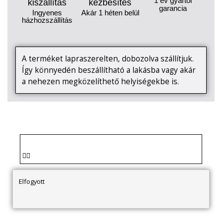
1 év gyártói
kiszállítás
kézbesítés
garancia
Ingyenes
Akár 1 héten belül
házhozszállítás
A terméket lapraszerelten, dobozolva szállítjuk.
Így könnyedén beszállítható a lakásba vagy akár
a nehezen megközelíthető helyiségekbe is.
Elfogyott