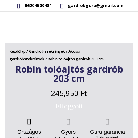
06204500481
gardrobguru@gmail.com
AKCIÓS TERMÉKEK
RAKTÁRON LÉVŐ TERMÉKEK
Kezdőlap
/
Gardrób szekrények
/
Akciós
SAJÁT GYÁRTÁSÚ TERMÉKEK
gardróbszekrények
/ Robin tolóajtós gardrób 203 cm
Robin tolóajtós gardrób
KAPCSOLAT
203 cm
245,950
Ft
Elfogyott
Országos
Gyors
Guru garancia