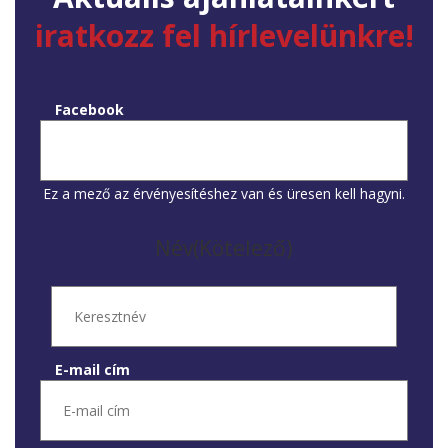
iratkozz fel hírlevelünkre!
Facebook
Ez a mező az érvényesítéshez van és üresen kell hagyni.
Név
(Kötelező)
E-mail cím