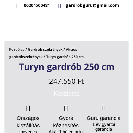
06204500481
gardrobguru@gmail.com
AKCIÓS TERMÉKEK
RAKTÁRON LÉVŐ TERMÉKEK
Kezdőlap
/
Gardrób szekrények
/
Akciós
SAJÁT GYÁRTÁSÚ TERMÉKEK
gardróbszekrények
/ Turyn gardrób 250 cm
Turyn gardrób 250 cm
KAPCSOLAT
247,550
Ft
Készleten
Országos
Gyors
Guru garancia
1 év gyártói
kiszállítás
kézbesítés
garancia
Ingyenes
Akár 1 héten belül