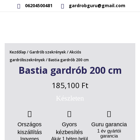
06204500481
gardrobguru@gmail.com
AKCIÓS TERMÉKEK
RAKTÁRON LÉVŐ TERMÉKEK
Kezdőlap
/
Gardrób szekrények
/
Akciós
SAJÁT GYÁRTÁSÚ TERMÉKEK
gardróbszekrények
/ Bastia gardrób 200 cm
Bastia gardrób 200 cm
KAPCSOLAT
185,100
Ft
Készleten
Országos
Gyors
Guru garancia
1 év gyártói
kiszállítás
kézbesítés
garancia
Ingyenes
Akár 1 héten belül