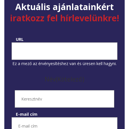
Aktuális ajánlatainkért
iratkozz fel hírlevelünkre!
URL
Ez a mező az érvényesítéshez van és üresen kell hagyni.
Név
(Kötelező)
E-mail cím