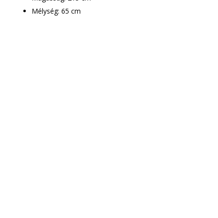
Mélység: 65 cm
Csak le kell adnod a
rendelést
Munkatársaink
mindenben segítenek!
A megrendelt bútor ingyenes
házhoz szállítása mellett –