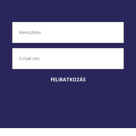
Név
(Kötelező)
Keresztnév
E-
mail
cím