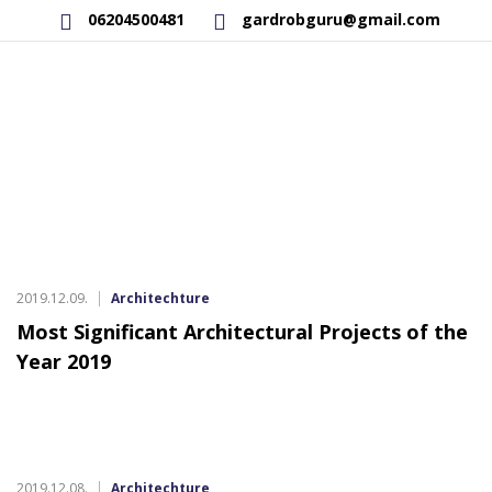
06204500481
gardrobguru@gmail.com
AKCIÓS TERMÉKEK
RAKTÁRON LÉVŐ TERMÉKEK
SAJÁT GYÁRTÁSÚ TERMÉKEK
KAPCSOLAT
2019.12.09.
Architechture
Most Significant Architectural Projects of the
Year 2019
2019.12.08.
Architechture