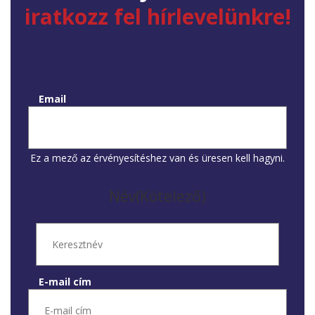
iratkozz fel hírlevelünkre!
Email
Ez a mező az érvényesítéshez van és üresen kell hagyni.
Név
(Kötelező)
Keresztnév
E-mail cím