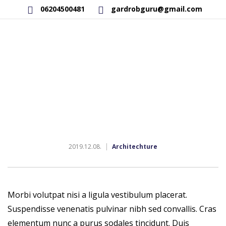
06204500481
gardrobguru@gmail.com
AKCIÓS TERMÉKEK
RAKTÁRON LÉVŐ TERMÉKEK
SAJÁT GYÁRTÁSÚ TERMÉKEK
KAPCSOLAT
2019.12.08.
Architechture
Morbi volutpat nisi a ligula vestibulum placerat.
Suspendisse venenatis pulvinar nibh sed convallis. Cras
elementum nunc a purus sodales tincidunt. Duis