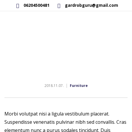
06204500481
gardrobguru@gmail.com
AKCIÓS TERMÉKEK
RAKTÁRON LÉVŐ TERMÉKEK
SAJÁT GYÁRTÁSÚ TERMÉKEK
KAPCSOLAT
2018.11.07.
Furniture
Morbi volutpat nisi a ligula vestibulum placerat.
Suspendisse venenatis pulvinar nibh sed convallis. Cras
elementum nunc a purus sodales tincidunt. Duis