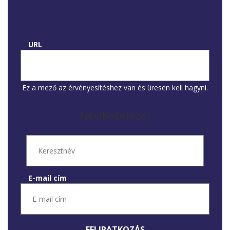
URL
Ez a mező az érvényesítéshez van és üresen kell hagyni.
Név
(Kötelező)
Keresztnév
E-mail cím