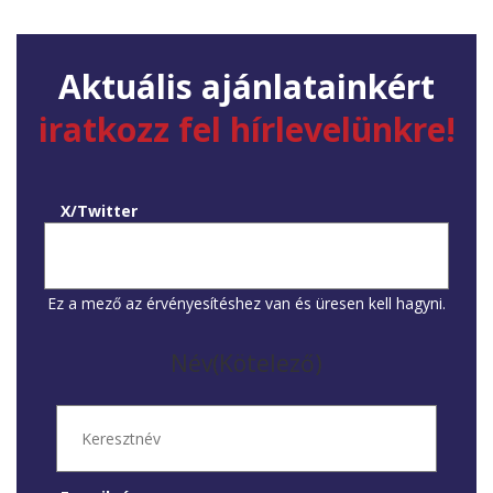
Aktuális ajánlatainkért
iratkozz fel hírlevelünkre!
X/Twitter
Ez a mező az érvényesítéshez van és üresen kell hagyni.
Név
(Kötelező)