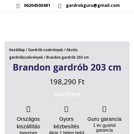
06204500481
gardrobguru@gmail.com
AKCIÓS TERMÉKEK
RAKTÁRON LÉVŐ TERMÉKEK
Kezdőlap
/
Gardrób szekrények
/
Akciós
SAJÁT GYÁRTÁSÚ TERMÉKEK
gardróbszekrények
/ Brandon gardrób 203 cm
Brandon gardrób 203 cm
KAPCSOLAT
198,290
Ft
Készleten
Országos
Gyors
Guru garancia
1 év gyártói
kiszállítás
kézbesítés
garancia
Ingyenes
Akár 1 héten belül