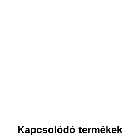
3. Elszállítjuk
Helyet csinálunk az új bútornak.
Kapcsolódó termékek