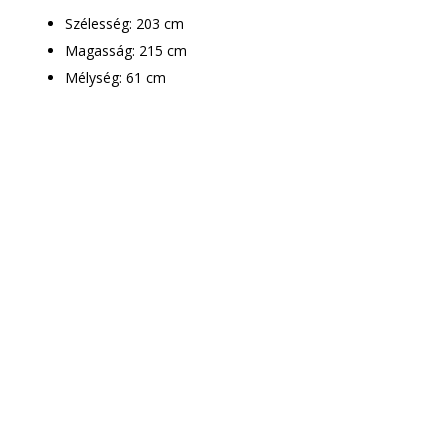
Szélesség: 203 cm
Magasság: 215 cm
Mélység: 61 cm
Csak le kell adnod a
rendelést
Munkatársaink
mindenben segítenek!
A megrendelt bútor ingyenes