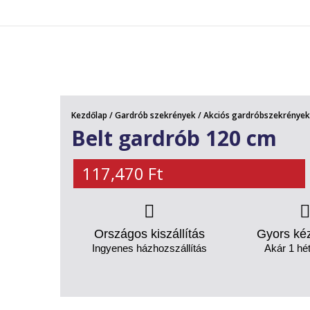
AKCIÓS TERMÉKEK
Kezdőlap
/
Gardrób szekrények
/
Akciós gardróbszekrények
Belt gardrób 120 cm
117,470
Ft
Országos kiszállítás
Gyors ké
Ingyenes házhozszállítás
Akár 1 hét