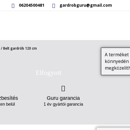
06204500481
gardrobguru@gmail.com
RAKTÁRON LÉVŐ TERMÉKEK
SAJÁT GYÁRTÁSÚ TERMÉKEK
/ Belt gardrób 120 cm
A terméket l
könnyedén b
megközelíth
Elfogyott
zbesítés
Guru garancia
en belül
1 év gyártói garancia