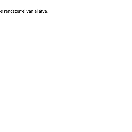
 rendszerrel van ellátva.
DROB
Csak le kell adnod a rendelést
saink mindenben s
es házhoz szállítása mellett – igé
bszekrény házba szállítását és a fe
elszállítását is vállalják.