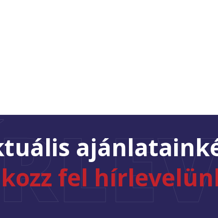
ÍRLEV
tuális ajánlataink
tkozz fel hírlevelün