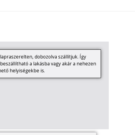
0
KAPCSOLAT
apraszerelten, dobozolva szállítjuk. Így
eszállítható a lakásba vagy akár a nehezen
ető helyiségekbe is.