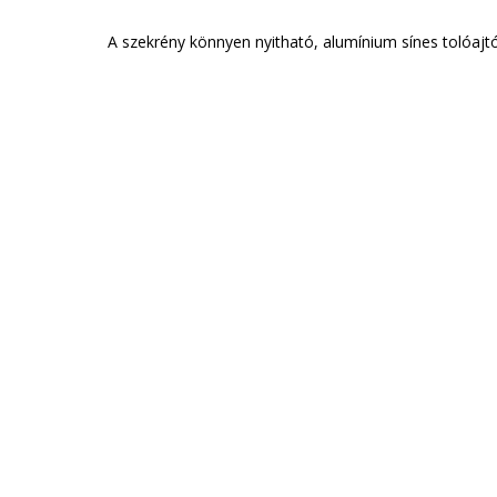
A szekrény könnyen nyitható, alumínium sínes tolóajtós
GAR
Munkatár
A megrendelt bútor ingyen
munkatársaink a gardró