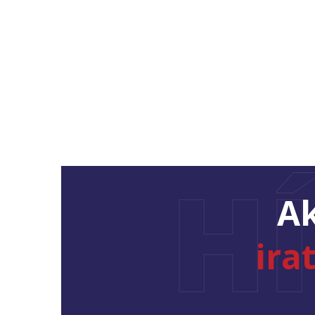
H
Ak
ira