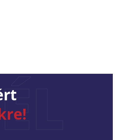
ÉL
ért
kre!