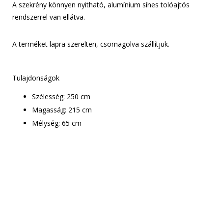
A szekrény könnyen nyitható, alumínium sínes tolóajtós
rendszerrel van ellátva.
A terméket lapra szerelten, csomagolva szállítjuk.
Tulajdonságok
Szélesség: 250 cm
Magasság: 215 cm
Mélység: 65 cm
Csak le kell adnod a