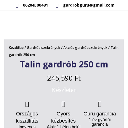
06204500481
gardrobguru@gmail.com
AKCIÓS TERMÉKEK
RAKTÁRON LÉVŐ TERMÉKEK
Kezdőlap
/
Gardrób szekrények
/
Akciós gardróbszekrények
/ Talin
SAJÁT GYÁRTÁSÚ TERMÉKEK
gardrób 250 cm
Talin gardrób 250 cm
KAPCSOLAT
245,590
Ft
Készleten
Országos
Gyors
Guru garancia
1 év gyártói
kiszállítás
kézbesítés
garancia
Ingyenes
Akár 1 héten belül