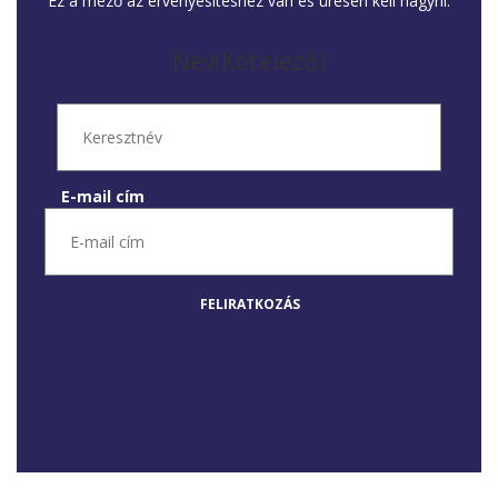
Ez a mező az érvényesítéshez van és üresen kell hagyni.
Név
(Kötelező)
E-mail cím