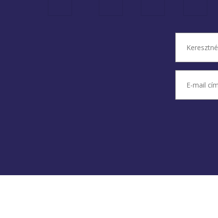
Név
(Köte
Keresztnév
E-
mail
cím