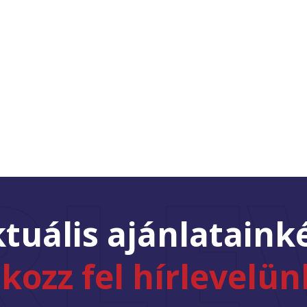
RLE
tuális ajánlataink
tkozz fel hírlevelün