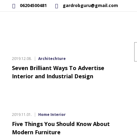
06204500481
gardrobguru@gmail.com
RAKTÁRON LÉVŐ TERMÉKEK
SAJÁT GYÁRTÁSÚ TERMÉKEK
K
a
2019.12.08.
Architechture
k
Seven Brilliant Ways To Advertise
Interior and Industrial Design
2019.11.01.
Home Interior
Five Things You Should Know About
Modern Furniture