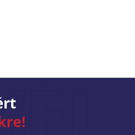
VÉL
ért
kre!